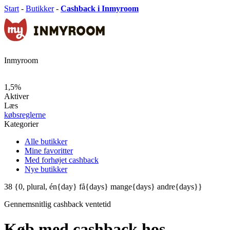
Start
-
Butikker
-
Cashback i Inmyroom
Inmyroom
1,5%
Aktiver
Læs
købsreglerne
Kategorier
Alle butikker
Mine favoritter
Med forhøjet cashback
Nye butikker
38
{0, plural, én{day} få{days} mange{days} andre{days}}
Gennemsnitlig
cashback ventetid
Køb med cashback hos