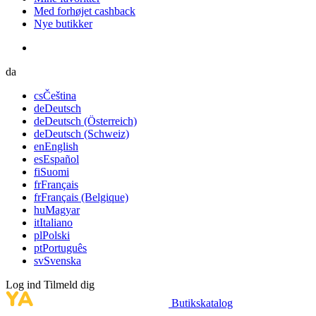
Med forhøjet cashback
Nye butikker
da
cs
Čeština
de
Deutsch
de
Deutsch (Österreich)
de
Deutsch (Schweiz)
en
English
es
Español
fi
Suomi
fr
Français
fr
Français (Belgique)
hu
Magyar
it
Italiano
pl
Polski
pt
Português
sv
Svenska
Log ind
Tilmeld dig
Butikskatalog