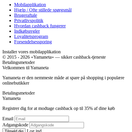
Mobilapplikation
Hjælp / Ofte stillede spørgsmål
Brugeraftale
Privatlivspolitik
Hvordan cashback fungerer
Indkøbsregler
Loyalitetsprogram
Forsendelsessporing
Installer vores mobilapplikation
© 2015 - 2026 «Yamaneta» —
sikker cashback-tjeneste
Betalingsmetoder
Velkommen til
Ya
maneta
Yamaneta er den nemmeste måde at spare på shopping i populære
onlinebutikker
Betalingsmetoder
Ya
maneta
Registrer dig for at modtage cashback op til
35%
af dine køb
Email
Adgangskode
Log ind
Tilmeld dig