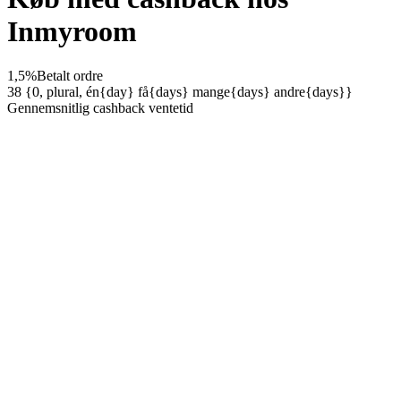
Inmyroom
1,5%
Betalt ordre
38 {0, plural, én{day} få{days} mange{days} andre{days}}
Gennemsnitlig cashback ventetid