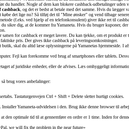
før du handler. Nogle af dem kan blokere cashback-udbetalinger uden varse
af cashback
, og det er bedst at betale med det samme. Hvis du lægger va
t købe det lige nu? Så tilføj det til "Mine ønsker" og vend tilbage senere
tode (f.eks. ved hjælp af en telefonkonsulent) giver ikke ret til cashb
 du sikre dig, at de kommer fra Yamaneta. Hvis du bruger kuponer, der i
on.
r satsen for cashback er meget lavere. Du kan tjekke, om et produkt er 
faktiske pris. Der gives ikke cashback på leveringsomkostninger.
t butik, skal du altid læse oplysningerne på Yamanetas hjemmeside. I afs
omputer. Fejl kan forekomme ved brug af smartphones eller tablets. Desv
oretaget af juridiske enheder, eller de afvises. Læs omhyggeligt informa
 så brug vores anbefalinger:
abs. Tastaturgenvejen Ctrl + Shift + Delete sletter hurtigt cookies.
 Installer Yamaneta-udvidelsen i den. Brug ikke denne browser til arbej
 at den optimale tid til at gennemføre en ordre er 1 time. Inden for denn
al, we will fix the problem in the near future»