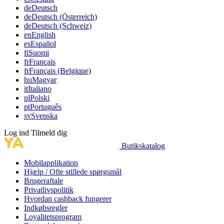
de
Deutsch
de
Deutsch (Österreich)
de
Deutsch (Schweiz)
en
English
es
Español
fi
Suomi
fr
Français
fr
Français (Belgique)
hu
Magyar
it
Italiano
pl
Polski
pt
Português
sv
Svenska
Log ind
Tilmeld dig
Butikskatalog
Mobilapplikation
Hjælp / Ofte stillede spørgsmål
Brugeraftale
Privatlivspolitik
Hvordan cashback fungerer
Indkøbsregler
Loyalitetsprogram