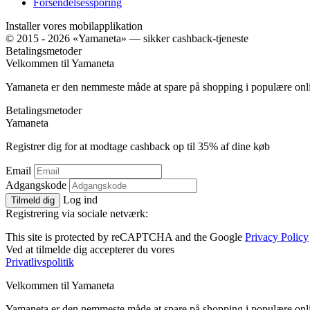
Forsendelsessporing
Installer vores mobilapplikation
© 2015 - 2026 «Yamaneta» —
sikker cashback-tjeneste
Betalingsmetoder
Velkommen til
Ya
maneta
Yamaneta er den nemmeste måde at spare på shopping i populære onl
Betalingsmetoder
Ya
maneta
Registrer dig for at modtage cashback op til
35%
af dine køb
Email
Adgangskode
Log ind
Tilmeld dig
Registrering via sociale netværk:
This site is protected by reCAPTCHA and the Google
Privacy Policy
Ved at tilmelde dig accepterer du vores
Privatlivspolitik
Velkommen til
Ya
maneta
Yamaneta er den nemmeste måde at spare på shopping i populære onl