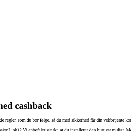
med cashback
regler, som du bør følge, så du med sikkerhed får din velfortjente kon
ionLink}? Vi anbefaler stærkt, at du installerer den hurtigst muligt. M