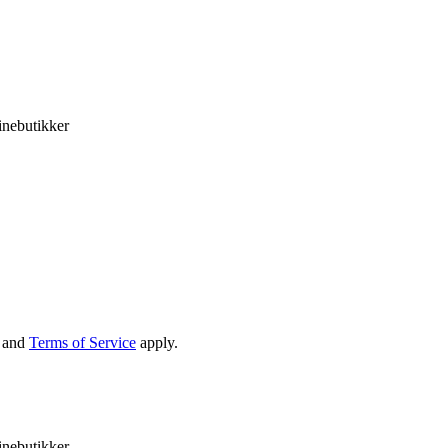
inebutikker
and
Terms of Service
apply.
inebutikker