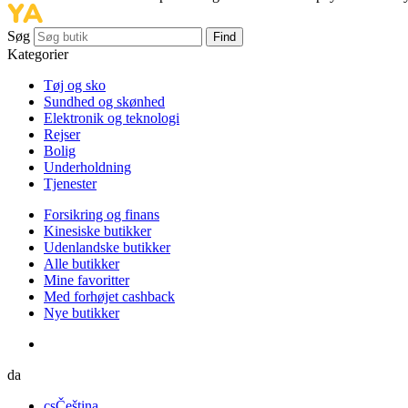
Søg
Find
Kategorier
Tøj og sko
Sundhed og skønhed
Elektronik og teknologi
Rejser
Bolig
Underholdning
Tjenester
Forsikring og finans
Kinesiske butikker
Udenlandske butikker
Alle butikker
Mine favoritter
Med forhøjet cashback
Nye butikker
da
cs
Čeština