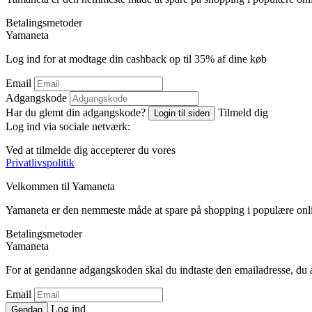
Betalingsmetoder
Ya
maneta
Log ind for at modtage din cashback op til
35%
af dine køb
Email
Adgangskode
Har du glemt din adgangskode?
Tilmeld dig
Login til siden
Log ind via sociale netværk:
Ved at tilmelde dig accepterer du vores
Privatlivspolitik
Velkommen til
Ya
maneta
Yamaneta er den nemmeste måde at spare på shopping i populære onl
Betalingsmetoder
Ya
maneta
For at gendanne adgangskoden skal du indtaste den emailadresse, du 
Email
Log ind
Gendan