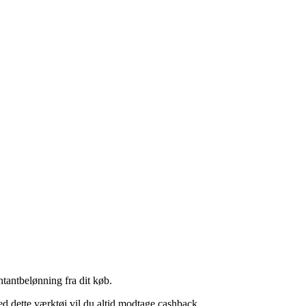
tantbelønning fra dit køb.
ed dette værktøj vil du altid modtage cashback.