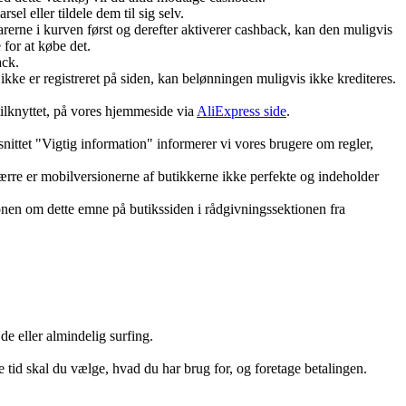
l eller tildele dem til sig selv.
rerne i kurven først og derefter aktiverer cashback, kan den muligvis
 for at købe det.
ack.
kke er registreret på siden, kan belønningen muligvis ikke krediteres.
tilknyttet, på vores hjemmeside via
AliExpress side
.
nittet "Vigtig information" informerer vi vores brugere om regler,
ærre er mobilversionerne af butikkerne ikke perfekte og indeholder
tionen om dette emne på butikssiden i rådgivningssektionen fra
de eller almindelig surfing.
e tid skal du vælge, hvad du har brug for, og foretage betalingen.