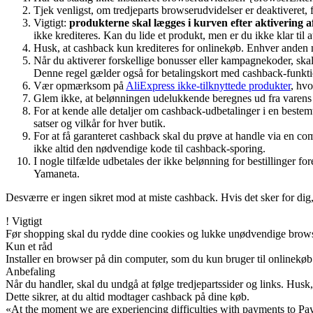
Tjek venligst, om tredjeparts browserudvidelser er deaktiveret, 
Vigtigt:
produkterne skal lægges i kurven efter aktivering 
ikke krediteres. Kan du lide et produkt, men er du ikke klar til a
Husk, at cashback kun krediteres for onlinekøb. Enhver anden me
Når du aktiverer forskellige bonusser eller kampagnekoder, skal
Denne regel gælder også for betalingskort med cashback-funkti
Vær opmærksom på
AliExpress ikke-tilknyttede produkter
, hvo
Glem ikke, at belønningen udelukkende beregnes ud fra varens 
For at kende alle detaljer om cashback-udbetalinger i en bestem
satser og vilkår for hver butik.
For at få garanteret cashback skal du prøve at handle via en c
ikke altid den nødvendige kode til cashback-sporing.
I nogle tilfælde udbetales der ikke belønning for bestillinger f
Yamaneta.
Desværre er ingen sikret mod at miste cashback. Hvis det sker for dig,
!
Vigtigt
Før shopping skal du rydde dine cookies og lukke unødvendige browsert
Kun et råd
Installer en browser på din computer, som du kun bruger til onlinekøb.
Anbefaling
Når du handler, skal du undgå at følge tredjepartssider og links. Husk,
Dette sikrer, at du altid modtager cashback på dine køb.
«At the moment we are experiencing difficulties with payments to PayP