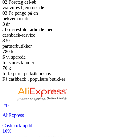
02
Foretag et køb
via vores hjemmeside
03
Få penge på en
bekvem måde
3
år
af succesfuldt arbejde med
cashback-service
830
partnerbutikker
780
k
$ vi sparede
for vores kunder
70
k
folk sparer på køb hos os
Få cashback i populære butikker
top
AliExpress
Cashback op til
10%