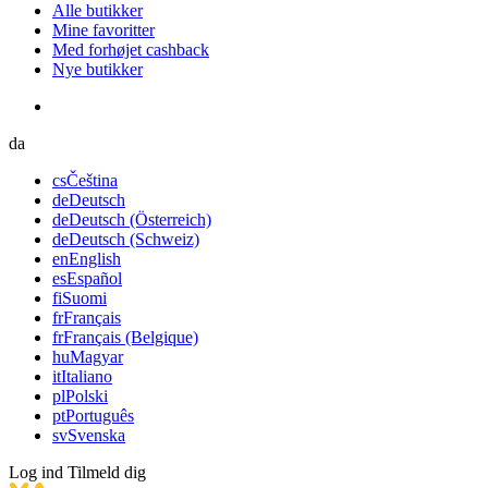
Alle butikker
Mine favoritter
Med forhøjet cashback
Nye butikker
da
cs
Čeština
de
Deutsch
de
Deutsch (Österreich)
de
Deutsch (Schweiz)
en
English
es
Español
fi
Suomi
fr
Français
fr
Français (Belgique)
hu
Magyar
it
Italiano
pl
Polski
pt
Português
sv
Svenska
Log ind
Tilmeld dig