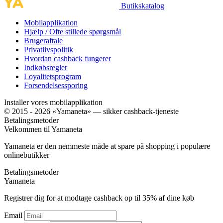
Butikskatalog
Mobilapplikation
Hjælp / Ofte stillede spørgsmål
Brugeraftale
Privatlivspolitik
Hvordan cashback fungerer
Indkøbsregler
Loyalitetsprogram
Forsendelsessporing
Installer vores mobilapplikation
© 2015 - 2026 «Yamaneta» —
sikker cashback-tjeneste
Betalingsmetoder
Velkommen til
Ya
maneta
Yamaneta er den nemmeste måde at spare på shopping i populære
onlinebutikker
Betalingsmetoder
Ya
maneta
Registrer dig for at modtage cashback op til
35%
af dine køb
Email