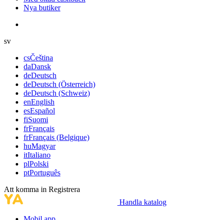
Nya butiker
sv
cs
Čeština
da
Dansk
de
Deutsch
de
Deutsch (Österreich)
de
Deutsch (Schweiz)
en
English
es
Español
fi
Suomi
fr
Français
fr
Français (Belgique)
hu
Magyar
it
Italiano
pl
Polski
pt
Português
Att komma in
Registrera
Handla katalog
Mobil app