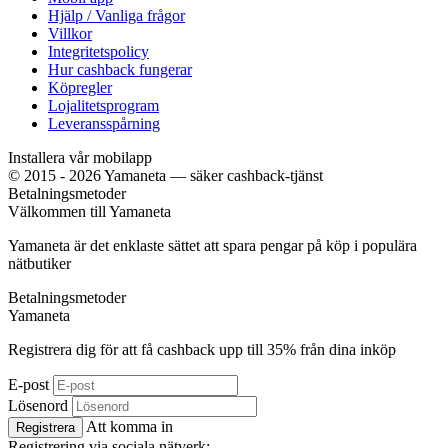
Hjälp / Vanliga frågor
Villkor
Integritetspolicy
Hur cashback fungerar
Köpregler
Lojalitetsprogram
Leveransspårning
Installera vår mobilapp
© 2015 - 2026 Yamaneta —
säker cashback-tjänst
Betalningsmetoder
Välkommen till
Ya
maneta
Yamaneta är det enklaste sättet att spara pengar på köp i populära
nätbutiker
Betalningsmetoder
Ya
maneta
Registrera dig för att få cashback upp till
35%
från dina inköp
E-post
Lösenord
Att komma in
Registrera
Registrering via sociala nätverk: