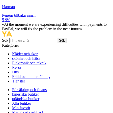
Harman
Pengar tillbaka innan
5,9%
«At the moment we are experiencing difficulties with payments to
PayPal, we will fix the problem in the near future»
Sök
Sök
Kategorier
Kläder och skor
skönhet och hälsa
Elektronik och teknik
Resor
Hus
Fritid och underhållning
Tjänster
Försäkring och finans
kinesiska butiker
utländska butiker
Alla butiker
Min favorit
Med ökad cashback