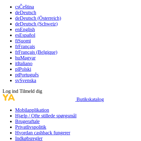
cs
Čeština
de
Deutsch
de
Deutsch (Österreich)
de
Deutsch (Schweiz)
en
English
es
Español
fi
Suomi
fr
Français
fr
Français (Belgique)
hu
Magyar
it
Italiano
pl
Polski
pt
Português
sv
Svenska
Log ind
Tilmeld dig
Butikskatalog
Mobilapplikation
Hjælp / Ofte stillede spørgsmål
Brugeraftale
Privatlivspolitik
Hvordan cashback fungerer
Indkøbsregler