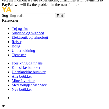
«At the moment we are experiencing difficulties with payments to
PayPal, we will fix the problem in the near future»
Søg
Find
Kategorier
Tøj og sko
Sundhed og skønhed
Elektronik og teknologi
Rejser
Bolig
Underholdning
Tjenester
Forsikring og finans
Kinesiske butikker
Udenlandske butikker
Alle butikker
Mine favoritter
Med forhøjet cashback
Nye butikker
da