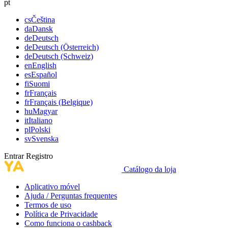
pt
cs
Čeština
da
Dansk
de
Deutsch
de
Deutsch (Österreich)
de
Deutsch (Schweiz)
en
English
es
Español
fi
Suomi
fr
Français
fr
Français (Belgique)
hu
Magyar
it
Italiano
pl
Polski
sv
Svenska
Entrar
Registro
Catálogo da loja
Aplicativo móvel
Ajuda / Perguntas frequentes
Termos de uso
Política de Privacidade
Como funciona o cashback