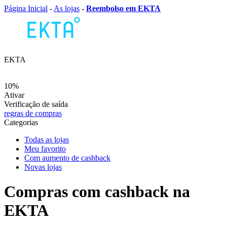
Página Inicial
-
As lojas
-
Reembolso em EKTA
EKTA
10%
Ativar
Verificação de saída
regras de compras
Categorias
Todas as lojas
Meu favorito
Com aumento de cashback
Novas lojas
Compras com cashback na
EKTA