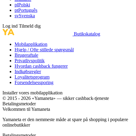
pl
Polski
pt
Português
sv
Svenska
Log ind
Tilmeld dig
Butikskatalog
Mobilapplikation
Hjælp / Ofte stillede spørgsmål
Brugeraftale
Privatlivspolitik
Hvordan cashback fungerer
Indkøbsregler
Loyalitetsprogram
Forsendelsessporing
Installer vores mobilapplikation
© 2015 - 2026 «Yamaneta» —
sikker cashback-tjeneste
Betalingsmetoder
Velkommen til
Ya
maneta
Yamaneta er den nemmeste måde at spare på shopping i populære
onlinebutikker
Betalingsmetoder