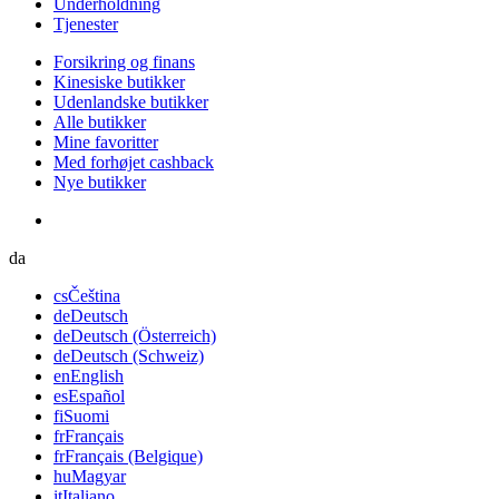
Underholdning
Tjenester
Forsikring og finans
Kinesiske butikker
Udenlandske butikker
Alle butikker
Mine favoritter
Med forhøjet cashback
Nye butikker
da
cs
Čeština
de
Deutsch
de
Deutsch (Österreich)
de
Deutsch (Schweiz)
en
English
es
Español
fi
Suomi
fr
Français
fr
Français (Belgique)
hu
Magyar
it
Italiano