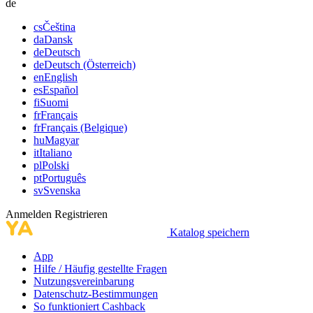
de
cs
Čeština
da
Dansk
de
Deutsch
de
Deutsch (Österreich)
en
English
es
Español
fi
Suomi
fr
Français
fr
Français (Belgique)
hu
Magyar
it
Italiano
pl
Polski
pt
Português
sv
Svenska
Anmelden
Registrieren
Katalog speichern
App
Hilfe / Häufig gestellte Fragen
Nutzungsvereinbarung
Datenschutz-Bestimmungen
So funktioniert Cashback