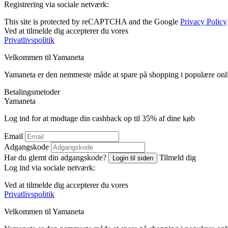
Registrering via sociale netværk:
This site is protected by reCAPTCHA and the Google
Privacy Policy
Ved at tilmelde dig accepterer du vores
Privatlivspolitik
Velkommen til
Ya
maneta
Yamaneta er den nemmeste måde at spare på shopping i populære onl
Betalingsmetoder
Ya
maneta
Log ind for at modtage din cashback op til
35%
af dine køb
Email
Adgangskode
Har du glemt din adgangskode?
Tilmeld dig
Login til siden
Log ind via sociale netværk:
Ved at tilmelde dig accepterer du vores
Privatlivspolitik
Velkommen til
Ya
maneta