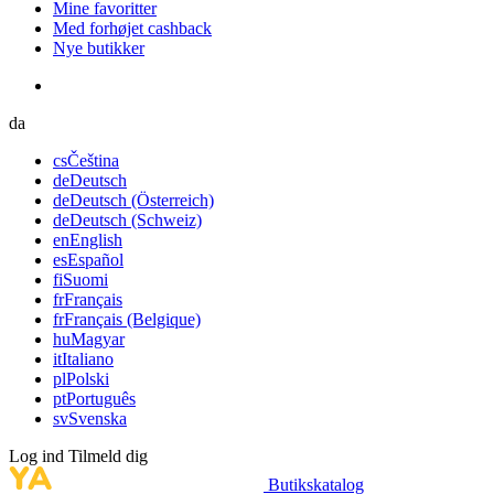
Mine favoritter
Med forhøjet cashback
Nye butikker
da
cs
Čeština
de
Deutsch
de
Deutsch (Österreich)
de
Deutsch (Schweiz)
en
English
es
Español
fi
Suomi
fr
Français
fr
Français (Belgique)
hu
Magyar
it
Italiano
pl
Polski
pt
Português
sv
Svenska
Log ind
Tilmeld dig
Butikskatalog