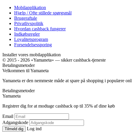
Mobilapplikation
Hjælp / Ofte stillede spørgsmål
Brugeraftale
Privatlivspolitik
Hvordan cashback fungerer
Indkøbsregler
Loyalitetsprogram
Forsendelsessporing
Installer vores mobilapplikation
© 2015 - 2026 «Yamaneta» —
sikker cashback-tjeneste
Betalingsmetoder
Velkommen til
Ya
maneta
Yamaneta er den nemmeste måde at spare på shopping i populære onl
Betalingsmetoder
Ya
maneta
Registrer dig for at modtage cashback op til
35%
af dine køb
Email
Adgangskode
Log ind
Tilmeld dig