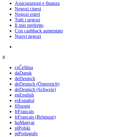
Assicurazioni e finanza
Negozi cinesi
Negozi esteri
Tutti i negozi
Il mio preferito
Con cashback aumentato
Nuovi negozi
it
cs
Čeština
da
Dansk
de
Deutsch
de
Deutsch (Österreich)
de
Deutsch (Schweiz)
en
English
es
Español
fi
Suomi
fr
Français
fr
Français (Belgique)
hu
Magyar
pl
Polski
pt
Português