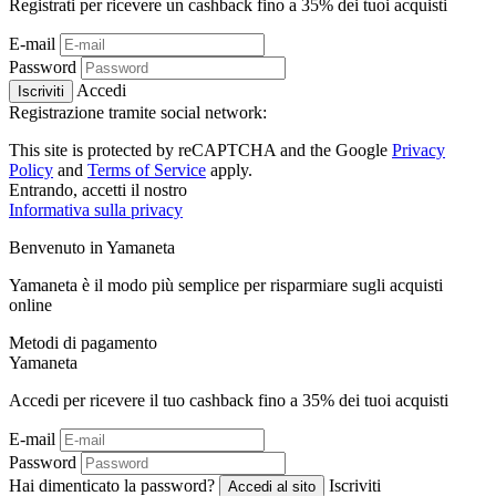
Registrati per ricevere un cashback fino a
35%
dei tuoi acquisti
E-mail
Password
Accedi
Iscriviti
Registrazione tramite social network:
This site is protected by reCAPTCHA and the Google
Privacy
Policy
and
Terms of Service
apply.
Entrando, accetti il ​​nostro
Informativa sulla privacy
Benvenuto in
Ya
maneta
Yamaneta è il modo più semplice per risparmiare sugli acquisti
online
Metodi di pagamento
Ya
maneta
Accedi per ricevere il tuo cashback fino a
35%
dei tuoi acquisti
E-mail
Password
Hai dimenticato la password?
Iscriviti
Accedi al sito