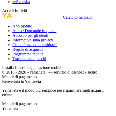
sv
Svenska
Accedi
Iscriviti
Catalogo negozio
App mobile
Aiuto / Domande frequenti
Accordo per gli utenti
Informativa sulla privacy
Come funziona il cashback
Regole di acquisto
Programma fedeltà
Tracciamento pacchi
Installa la nostra applicazione mobile
© 2015 - 2026 «Yamaneta» —
servizio di cashback sicuro
Metodi di pagamento
Benvenuto in
Ya
maneta
Yamaneta è il modo più semplice per risparmiare sugli acquisti
online
Metodi di pagamento
Ya
maneta