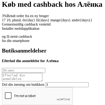
Køb med cashback hos Алёнка
3%
Betalt ordre fra en ny bruger
17 {0, plural, én{day} få{days} mange{days} andre{days}}
Gennemsnitlig cashback ventetid
Installer mobilapplikation
og få nemt cashback
fra din smartphone
Butiksanmeldelser
Efterlad din anmeldelse for Алёнка
Del din mening om butikken