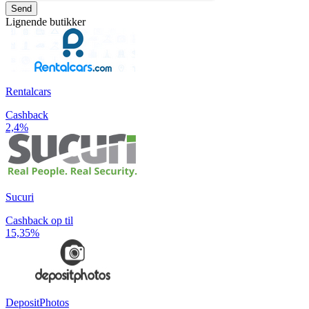
Send
Lignende butikker
Rentalcars
Cashback
2,4%
Sucuri
Cashback op til
15,35%
DepositPhotos