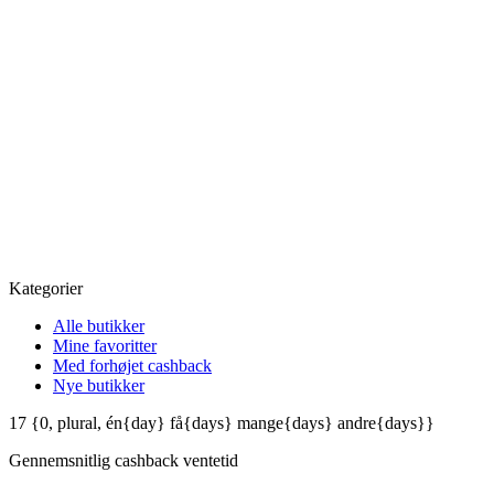
Kategorier
Alle butikker
Mine favoritter
Med forhøjet cashback
Nye butikker
17
{0, plural, én{day} få{days} mange{days} andre{days}}
Gennemsnitlig
cashback ventetid