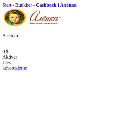
Start
-
Butikker
-
Cashback i Алёнка
Алёнка
0 $
Aktiver
Læs
købsreglerne