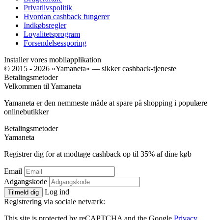
Privatlivspolitik
Hvordan cashback fungerer
Indkøbsregler
Loyalitetsprogram
Forsendelsessporing
Installer vores mobilapplikation
© 2015 - 2026 «Yamaneta» —
sikker cashback-tjeneste
Betalingsmetoder
Velkommen til
Ya
maneta
Yamaneta er den nemmeste måde at spare på shopping i populære
onlinebutikker
Betalingsmetoder
Ya
maneta
Registrer dig for at modtage cashback op til
35%
af dine køb
Email
Adgangskode
Log ind
Tilmeld dig
Registrering via sociale netværk:
This site is protected by reCAPTCHA and the Google
Privacy