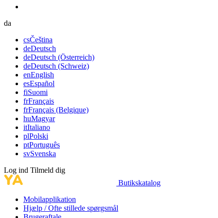
da
cs
Čeština
de
Deutsch
de
Deutsch (Österreich)
de
Deutsch (Schweiz)
en
English
es
Español
fi
Suomi
fr
Français
fr
Français (Belgique)
hu
Magyar
it
Italiano
pl
Polski
pt
Português
sv
Svenska
Log ind
Tilmeld dig
Butikskatalog
Mobilapplikation
Hjælp / Ofte stillede spørgsmål
Brugeraftale