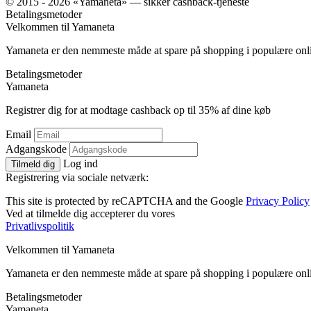
© 2015 - 2026 «Yamaneta» —
sikker cashback-tjeneste
Betalingsmetoder
Velkommen til
Ya
maneta
Yamaneta er den nemmeste måde at spare på shopping i populære onl
Betalingsmetoder
Ya
maneta
Registrer dig for at modtage cashback op til
35%
af dine køb
Email
Adgangskode
Log ind
Tilmeld dig
Registrering via sociale netværk:
This site is protected by reCAPTCHA and the Google
Privacy Policy
Ved at tilmelde dig accepterer du vores
Privatlivspolitik
Velkommen til
Ya
maneta
Yamaneta er den nemmeste måde at spare på shopping i populære onl
Betalingsmetoder
Ya
maneta