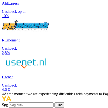
AliExpress
Cashback op til
10%
RCmoment
Cashback
2,8%
Usenet
Cashback
4,6 €
«At the moment we are experiencing difficulties with payments to PayP
Søg
Find