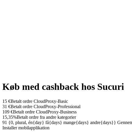
Køb med cashback hos Sucuri
15 €
Betalt ordre CloudProxy-Basic
31 €
Betalt ordre CloudProxy-Professional
109 €
Betalt ordre CloudProxy-Business
15,35%
Betalt ordre fra andre kategorier
91 {0, plural, én{day} få{days} mange{days} andre{days}}
Gennems
Installer mobilapplikation