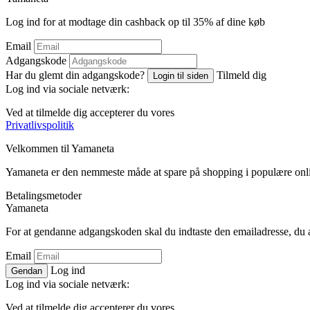
Log ind for at modtage din cashback op til
35%
af dine køb
Email
Adgangskode
Har du glemt din adgangskode?
Tilmeld dig
Login til siden
Log ind via sociale netværk:
Ved at tilmelde dig accepterer du vores
Privatlivspolitik
Velkommen til
Ya
maneta
Yamaneta er den nemmeste måde at spare på shopping i populære onl
Betalingsmetoder
Ya
maneta
For at gendanne adgangskoden skal du indtaste den emailadresse, du 
Email
Log ind
Gendan
Log ind via sociale netværk:
Ved at tilmelde dig accepterer du vores