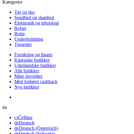
Kategorier
Tøj og sko
Sundhed og skønhed
Elektronik og teknologi
Rejser
Bolig
Underholdning
Tjenester
Forsikring og finans
Kinesiske butikker
Udenlandske butikker
Alle butikker
Mine favoritter
Med forhøjet cashback
Nye butikker
da
cs
Čeština
de
Deutsch
de
Deutsch (Österreich)
de
Deutsch (Schweiz)