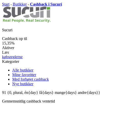
Start
-
Butikker
-
Cashback i Sucuri
Sucuri
Cashback op til
15,35%
Aktiver
Læs
købsreglerne
Kategorier
Alle butikker
Mine favoritter
Med forhøjet cashback
Nye butikker
91
{0, plural, én{day} få{days} mange{days} andre{days}}
Gennemsnitlig
cashback ventetid