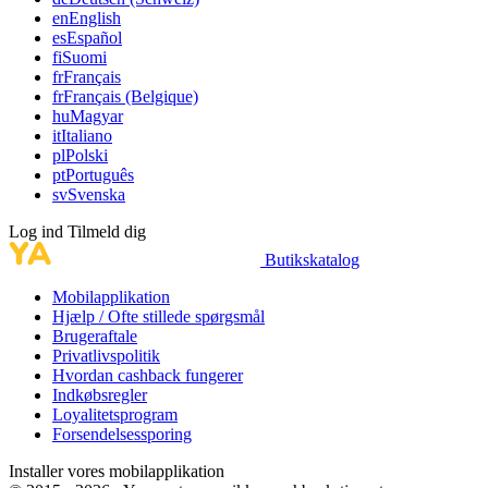
en
English
es
Español
fi
Suomi
fr
Français
fr
Français (Belgique)
hu
Magyar
it
Italiano
pl
Polski
pt
Português
sv
Svenska
Log ind
Tilmeld dig
Butikskatalog
Mobilapplikation
Hjælp / Ofte stillede spørgsmål
Brugeraftale
Privatlivspolitik
Hvordan cashback fungerer
Indkøbsregler
Loyalitetsprogram
Forsendelsessporing
Installer vores mobilapplikation