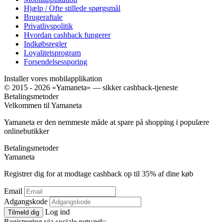
Hjælp / Ofte stillede spørgsmål
Brugeraftale
Privatlivspolitik
Hvordan cashback fungerer
Indkøbsregler
Loyalitetsprogram
Forsendelsessporing
Installer vores mobilapplikation
© 2015 - 2026 «Yamaneta» —
sikker cashback-tjeneste
Betalingsmetoder
Velkommen til
Ya
maneta
Yamaneta er den nemmeste måde at spare på shopping i populære
onlinebutikker
Betalingsmetoder
Ya
maneta
Registrer dig for at modtage cashback op til
35%
af dine køb
Email
Adgangskode
Log ind
Tilmeld dig
Registrering via sociale netværk: