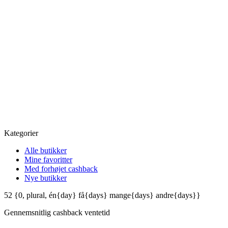
Kategorier
Alle butikker
Mine favoritter
Med forhøjet cashback
Nye butikker
52
{0, plural, én{day} få{days} mange{days} andre{days}}
Gennemsnitlig
cashback ventetid