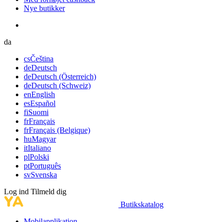
Nye butikker
da
cs
Čeština
de
Deutsch
de
Deutsch (Österreich)
de
Deutsch (Schweiz)
en
English
es
Español
fi
Suomi
fr
Français
fr
Français (Belgique)
hu
Magyar
it
Italiano
pl
Polski
pt
Português
sv
Svenska
Log ind
Tilmeld dig
Butikskatalog
Mobilapplikation