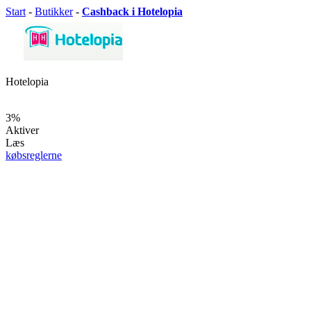
Start
-
Butikker
-
Cashback i Hotelopia
Hotelopia
3%
Aktiver
Læs
købsreglerne