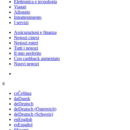
Elettronica e tecnologia
Viaggi
Alloggio
Intrattenimento
I servizi
Assicurazioni e finanza
Negozi cinesi
Negozi esteri
Tutti i negozi
Il mio preferito
Con cashback aumentato
Nuovi negozi
it
cs
Čeština
da
Dansk
de
Deutsch
de
Deutsch (Österreich)
de
Deutsch (Schweiz)
en
English
es
Español
fi
Suomi