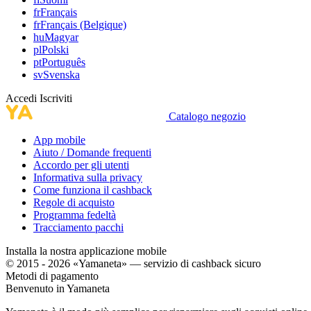
fr
Français
fr
Français (Belgique)
hu
Magyar
pl
Polski
pt
Português
sv
Svenska
Accedi
Iscriviti
Catalogo negozio
App mobile
Aiuto / Domande frequenti
Accordo per gli utenti
Informativa sulla privacy
Come funziona il cashback
Regole di acquisto
Programma fedeltà
Tracciamento pacchi
Installa la nostra applicazione mobile
© 2015 - 2026 «Yamaneta» —
servizio di cashback sicuro
Metodi di pagamento
Benvenuto in
Ya
maneta