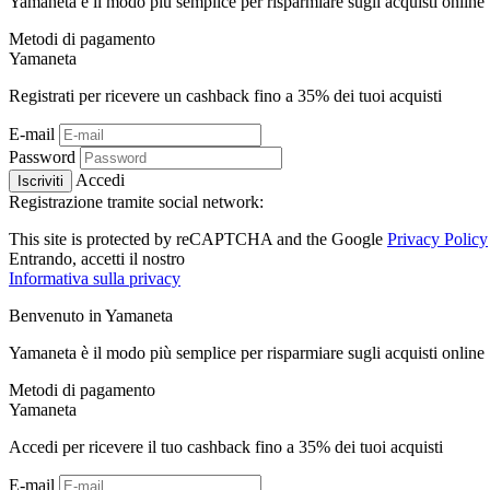
Yamaneta è il modo più semplice per risparmiare sugli acquisti online
Metodi di pagamento
Ya
maneta
Registrati per ricevere un cashback fino a
35%
dei tuoi acquisti
E-mail
Password
Accedi
Iscriviti
Registrazione tramite social network:
This site is protected by reCAPTCHA and the Google
Privacy Policy
Entrando, accetti il ​​nostro
Informativa sulla privacy
Benvenuto in
Ya
maneta
Yamaneta è il modo più semplice per risparmiare sugli acquisti online
Metodi di pagamento
Ya
maneta
Accedi per ricevere il tuo cashback fino a
35%
dei tuoi acquisti
E-mail