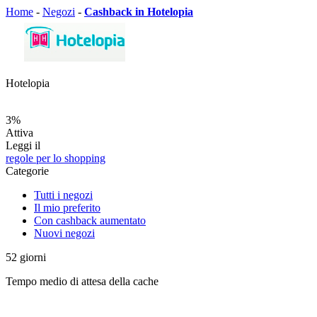
Home
-
Negozi
-
Cashback in Hotelopia
Hotelopia
3%
Attiva
Leggi il
regole per lo shopping
Categorie
Tutti i negozi
Il mio preferito
Con cashback aumentato
Nuovi negozi
52
giorni
Tempo medio di attesa della cache