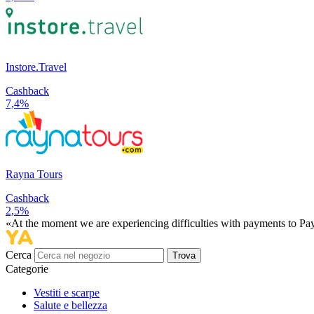
Instore.Travel
Cashback
7,4%
Rayna Tours
Cashback
2,5%
«At the moment we are experiencing difficulties with payments to PayP
Cerca
Trova
Categorie
Vestiti e scarpe
Salute e bellezza