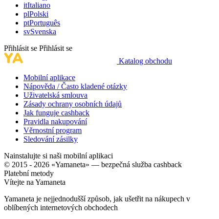
it
Italiano
pl
Polski
pt
Português
sv
Svenska
Přihlásit se
Přihlásit se
Katalog obchodu
Mobilní aplikace
Nápověda / Často kladené otázky
Uživatelská smlouva
Zásady ochrany osobních údajů
Jak funguje cashback
Pravidla nakupování
Věrnostní program
Sledování zásilky
Nainstalujte si naši mobilní aplikaci
© 2015 - 2026 «Yamaneta» —
bezpečná služba cashback
Platební metody
Vítejte na
Ya
maneta
Yamaneta je nejjednodušší způsob, jak ušetřit na nákupech v
oblíbených internetových obchodech