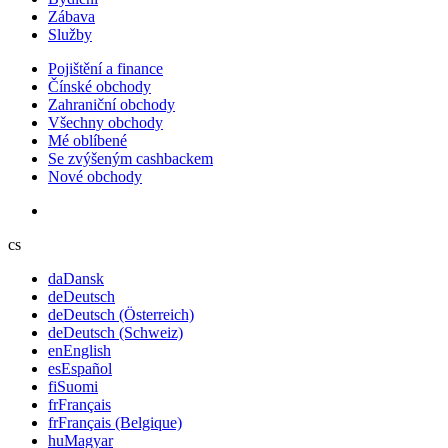
Zábava
Služby
Pojištění a finance
Čínské obchody
Zahraniční obchody
Všechny obchody
Mé oblíbené
Se zvýšeným cashbackem
Nové obchody
cs
da
Dansk
de
Deutsch
de
Deutsch (Österreich)
de
Deutsch (Schweiz)
en
English
es
Español
fi
Suomi
fr
Français
fr
Français (Belgique)
hu
Magyar