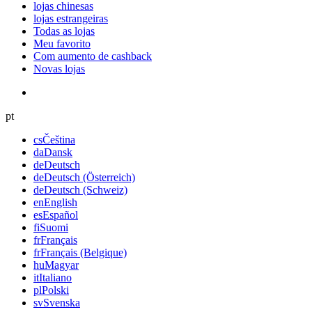
lojas chinesas
lojas estrangeiras
Todas as lojas
Meu favorito
Com aumento de cashback
Novas lojas
pt
cs
Čeština
da
Dansk
de
Deutsch
de
Deutsch (Österreich)
de
Deutsch (Schweiz)
en
English
es
Español
fi
Suomi
fr
Français
fr
Français (Belgique)
hu
Magyar
it
Italiano
pl
Polski
sv
Svenska