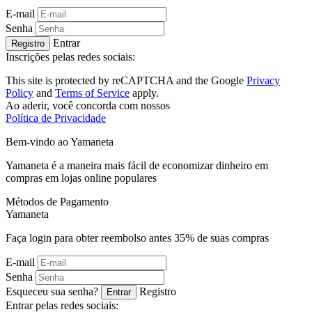
E-mail
Senha
Entrar
Registro
Inscrições pelas redes sociais:
This site is protected by reCAPTCHA and the Google
Privacy
Policy
and
Terms of Service
apply.
Ao aderir, você concorda com nossos
Política de Privacidade
Bem-vindo ao
Ya
maneta
Yamaneta é a maneira mais fácil de economizar dinheiro em
compras em lojas online populares
Métodos de Pagamento
Ya
maneta
Faça login para obter reembolso antes
35%
de suas compras
E-mail
Senha
Esqueceu sua senha?
Registro
Entrar
Entrar pelas redes sociais: