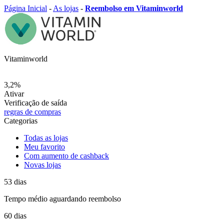
Página Inicial
-
As lojas
-
Reembolso em Vitaminworld
Vitaminworld
3,2%
Ativar
Verificação de saída
regras de compras
Categorias
Todas as lojas
Meu favorito
Com aumento de cashback
Novas lojas
53
dias
Tempo médio
aguardando reembolso
60
dias