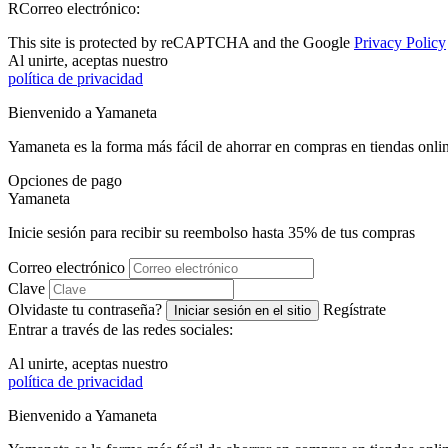
RCorreo electrónico:
This site is protected by reCAPTCHA and the Google
Privacy Policy
Al unirte, aceptas nuestro
política de privacidad
Bienvenido a
Ya
maneta
Yamaneta es la forma más fácil de ahorrar en compras en tiendas onli
Opciones de pago
Ya
maneta
Inicie sesión para recibir su reembolso hasta
35%
de tus compras
Correo electrónico
Clave
Olvidaste tu contraseña?
Regístrate
Iniciar sesión en el sitio
Entrar a través de las redes sociales:
Al unirte, aceptas nuestro
política de privacidad
Bienvenido a
Ya
maneta