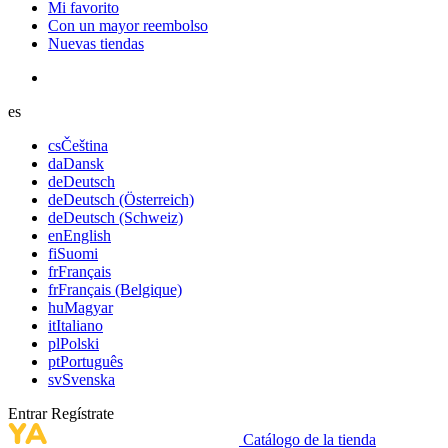
Mi favorito
Con un mayor reembolso
Nuevas tiendas
es
cs
Čeština
da
Dansk
de
Deutsch
de
Deutsch (Österreich)
de
Deutsch (Schweiz)
en
English
fi
Suomi
fr
Français
fr
Français (Belgique)
hu
Magyar
it
Italiano
pl
Polski
pt
Português
sv
Svenska
Entrar
Regístrate
Catálogo de la tienda