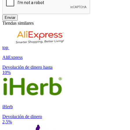
Enviar
Tiendas similares
top
AliExpress
Devolución de dinero hasta
10%
iHerb
Devolución de dinero
2,5%