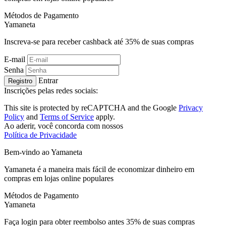
Métodos de Pagamento
Ya
maneta
Inscreva-se para receber cashback até
35%
de suas compras
E-mail
Senha
Entrar
Registro
Inscrições pelas redes sociais:
This site is protected by reCAPTCHA and the Google
Privacy
Policy
and
Terms of Service
apply.
Ao aderir, você concorda com nossos
Política de Privacidade
Bem-vindo ao
Ya
maneta
Yamaneta é a maneira mais fácil de economizar dinheiro em
compras em lojas online populares
Métodos de Pagamento
Ya
maneta
Faça login para obter reembolso antes
35%
de suas compras