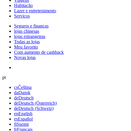
Viagens
Habitação
Lazer e entretenimento
Serviços
Seguros e finanças
lojas chinesas
lojas estrangeiras
Todas as lojas
Meu favorito
Com aumento de cashback
Novas lojas
pt
cs
Čeština
da
Dansk
de
Deutsch
de
Deutsch (Österreich)
de
Deutsch (Schweiz)
en
English
es
Español
fi
Suomi
fr
Français