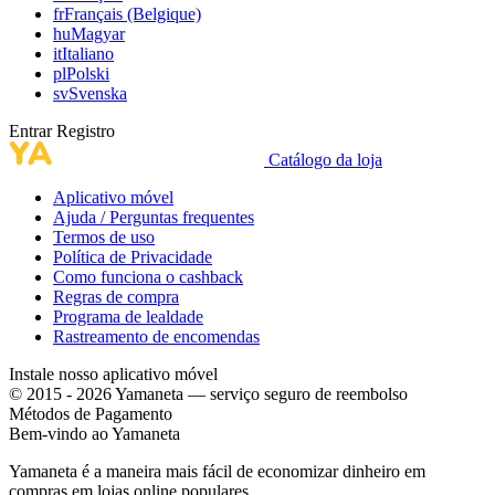
fr
Français (Belgique)
hu
Magyar
it
Italiano
pl
Polski
sv
Svenska
Entrar
Registro
Catálogo da loja
Aplicativo móvel
Ajuda / Perguntas frequentes
Termos de uso
Política de Privacidade
Como funciona o cashback
Regras de compra
Programa de lealdade
Rastreamento de encomendas
Instale nosso aplicativo móvel
© 2015 - 2026 Yamaneta —
serviço seguro de reembolso
Métodos de Pagamento
Bem-vindo ao
Ya
maneta
Yamaneta é a maneira mais fácil de economizar dinheiro em
compras em lojas online populares