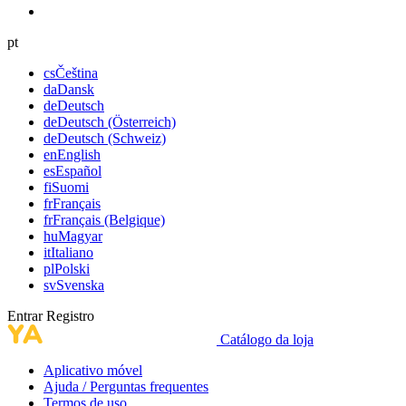
pt
cs
Čeština
da
Dansk
de
Deutsch
de
Deutsch (Österreich)
de
Deutsch (Schweiz)
en
English
es
Español
fi
Suomi
fr
Français
fr
Français (Belgique)
hu
Magyar
it
Italiano
pl
Polski
sv
Svenska
Entrar
Registro
Catálogo da loja
Aplicativo móvel
Ajuda / Perguntas frequentes
Termos de uso