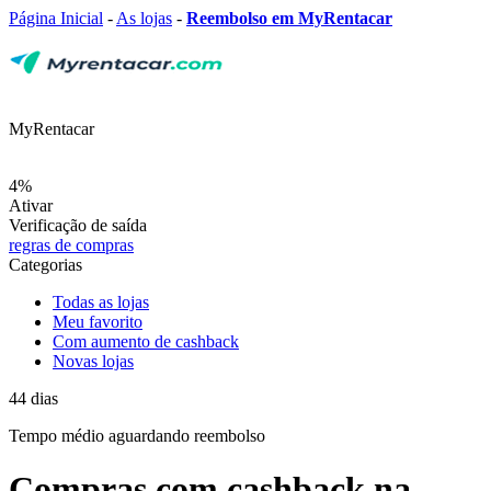
Página Inicial
-
As lojas
-
Reembolso em MyRentacar
MyRentacar
4%
Ativar
Verificação de saída
regras de compras
Categorias
Todas as lojas
Meu favorito
Com aumento de cashback
Novas lojas
44
dias
Tempo médio
aguardando reembolso
Compras com cashback na