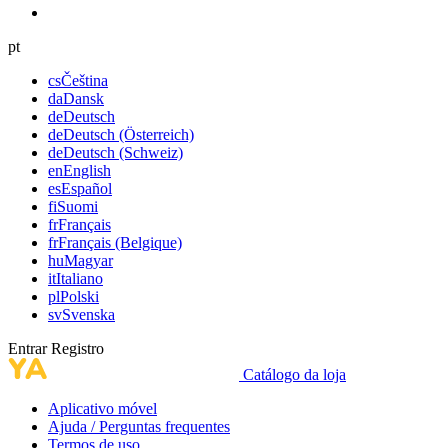
pt
cs
Čeština
da
Dansk
de
Deutsch
de
Deutsch (Österreich)
de
Deutsch (Schweiz)
en
English
es
Español
fi
Suomi
fr
Français
fr
Français (Belgique)
hu
Magyar
it
Italiano
pl
Polski
sv
Svenska
Entrar
Registro
Catálogo da loja
Aplicativo móvel
Ajuda / Perguntas frequentes
Termos de uso