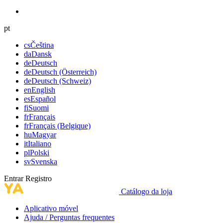
pt
cs
Čeština
da
Dansk
de
Deutsch
de
Deutsch (Österreich)
de
Deutsch (Schweiz)
en
English
es
Español
fi
Suomi
fr
Français
fr
Français (Belgique)
hu
Magyar
it
Italiano
pl
Polski
sv
Svenska
Entrar
Registro
Catálogo da loja
Aplicativo móvel
Ajuda / Perguntas frequentes