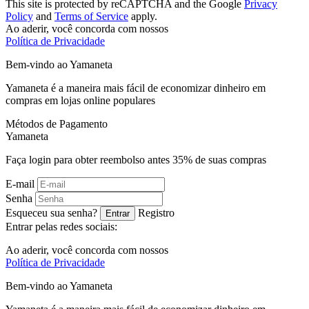
This site is protected by reCAPTCHA and the Google
Privacy
Policy
and
Terms of Service
apply.
Ao aderir, você concorda com nossos
Política de Privacidade
Bem-vindo ao
Ya
maneta
Yamaneta é a maneira mais fácil de economizar dinheiro em
compras em lojas online populares
Métodos de Pagamento
Ya
maneta
Faça login para obter reembolso antes
35%
de suas compras
E-mail
Senha
Esqueceu sua senha?
Registro
Entrar
Entrar pelas redes sociais:
Ao aderir, você concorda com nossos
Política de Privacidade
Bem-vindo ao
Ya
maneta