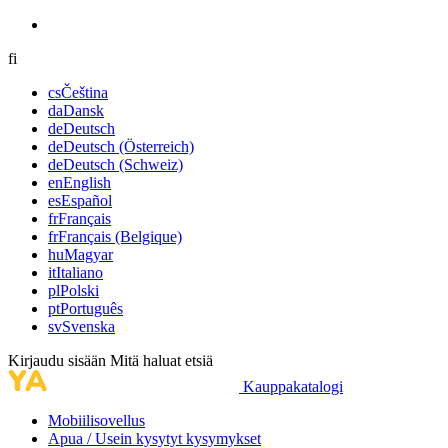
fi
cs
Čeština
da
Dansk
de
Deutsch
de
Deutsch (Österreich)
de
Deutsch (Schweiz)
en
English
es
Español
fr
Français
fr
Français (Belgique)
hu
Magyar
it
Italiano
pl
Polski
pt
Português
sv
Svenska
Kirjaudu sisään
Mitä haluat etsiä
Kauppakatalogi
Mobiilisovellus
Apua / Usein kysytyt kysymykset