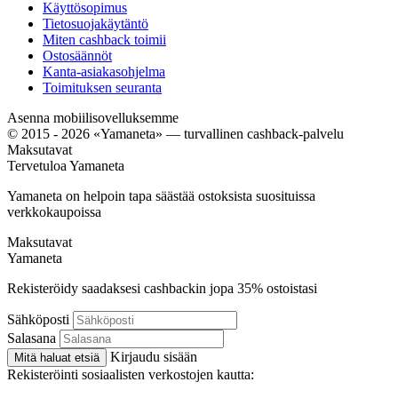
Käyttösopimus
Tietosuojakäytäntö
Miten cashback toimii
Ostosäännöt
Kanta-asiakasohjelma
Toimituksen seuranta
Asenna mobiilisovelluksemme
© 2015 - 2026 «Yamaneta» —
turvallinen cashback-palvelu
Maksutavat
Tervetuloa
Ya
maneta
Yamaneta on helpoin tapa säästää ostoksista suosituissa
verkkokaupoissa
Maksutavat
Ya
maneta
Rekisteröidy saadaksesi cashbackin jopa
35%
ostoistasi
Sähköposti
Salasana
Kirjaudu sisään
Mitä haluat etsiä
Rekisteröinti sosiaalisten verkostojen kautta: