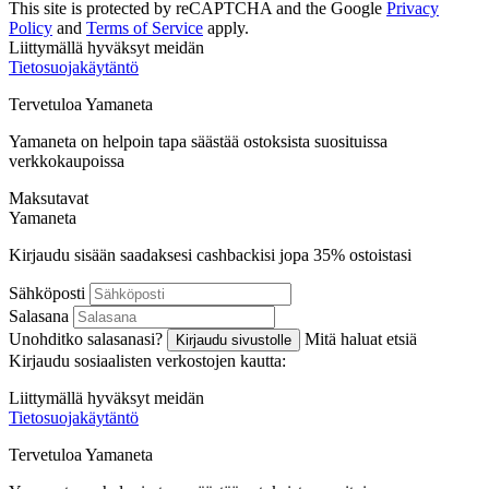
This site is protected by reCAPTCHA and the Google
Privacy
Policy
and
Terms of Service
apply.
Liittymällä hyväksyt meidän
Tietosuojakäytäntö
Tervetuloa
Ya
maneta
Yamaneta on helpoin tapa säästää ostoksista suosituissa
verkkokaupoissa
Maksutavat
Ya
maneta
Kirjaudu sisään saadaksesi cashbackisi jopa
35%
ostoistasi
Sähköposti
Salasana
Unohditko salasanasi?
Mitä haluat etsiä
Kirjaudu sivustolle
Kirjaudu sosiaalisten verkostojen kautta:
Liittymällä hyväksyt meidän
Tietosuojakäytäntö
Tervetuloa
Ya
maneta