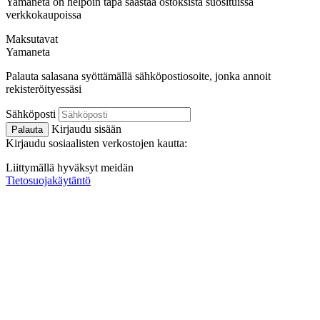
Yamaneta on helpoin tapa säästää ostoksista suosituissa
verkkokaupoissa
Maksutavat
Ya
maneta
Palauta salasana syöttämällä sähköpostiosoite, jonka annoit
rekisteröityessäsi
Sähköposti
Kirjaudu sisään
Palauta
Kirjaudu sosiaalisten verkostojen kautta:
Liittymällä hyväksyt meidän
Tietosuojakäytäntö