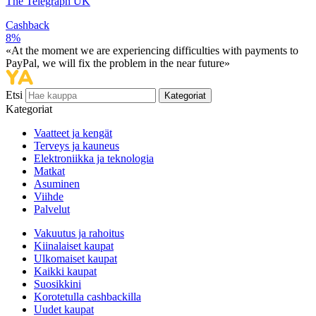
The Telegraph UK
Cashback
8%
«At the moment we are experiencing difficulties with payments to
PayPal, we will fix the problem in the near future»
Etsi
Kategoriat
Kategoriat
Vaatteet ja kengät
Terveys ja kauneus
Elektroniikka ja teknologia
Matkat
Asuminen
Viihde
Palvelut
Vakuutus ja rahoitus
Kiinalaiset kaupat
Ulkomaiset kaupat
Kaikki kaupat
Suosikkini
Korotetulla cashbackilla
Uudet kaupat