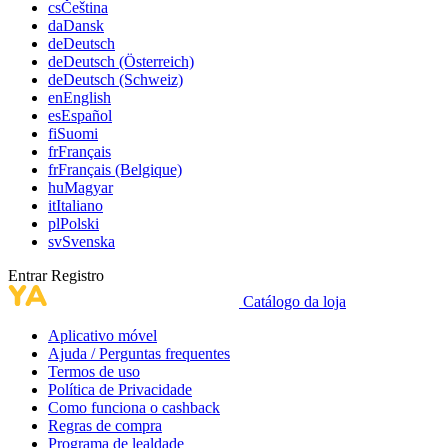
cs
Čeština
da
Dansk
de
Deutsch
de
Deutsch (Österreich)
de
Deutsch (Schweiz)
en
English
es
Español
fi
Suomi
fr
Français
fr
Français (Belgique)
hu
Magyar
it
Italiano
pl
Polski
sv
Svenska
Entrar
Registro
Catálogo da loja
Aplicativo móvel
Ajuda / Perguntas frequentes
Termos de uso
Política de Privacidade
Como funciona o cashback
Regras de compra
Programa de lealdade