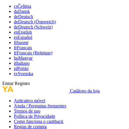
cs
Čeština
da
Dansk
de
Deutsch
de
Deutsch (Österreich)
de
Deutsch (Schweiz)
en
English
es
Español
fi
Suomi
fr
Français
fr
Français (Belgique)
hu
Magyar
it
Italiano
pl
Polski
sv
Svenska
Entrar
Registro
Catálogo da loja
Aplicativo móvel
Ajuda / Perguntas frequentes
Termos de uso
Política de Privacidade
Como funciona o cashback
Regras de compra