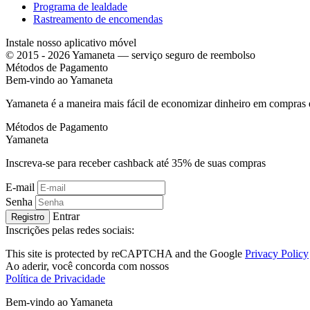
Programa de lealdade
Rastreamento de encomendas
Instale nosso aplicativo móvel
© 2015 - 2026 Yamaneta —
serviço seguro de reembolso
Métodos de Pagamento
Bem-vindo ao
Ya
maneta
Yamaneta é a maneira mais fácil de economizar dinheiro em compras 
Métodos de Pagamento
Ya
maneta
Inscreva-se para receber cashback até
35%
de suas compras
E-mail
Senha
Entrar
Registro
Inscrições pelas redes sociais:
This site is protected by reCAPTCHA and the Google
Privacy Policy
Ao aderir, você concorda com nossos
Política de Privacidade
Bem-vindo ao
Ya
maneta