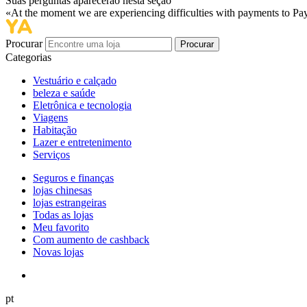
Suas perguntas aparecerão nesta seção
«At the moment we are experiencing difficulties with payments to PayP
Procurar
Procurar
Categorias
Vestuário e calçado
beleza e saúde
Eletrônica e tecnologia
Viagens
Habitação
Lazer e entretenimento
Serviços
Seguros e finanças
lojas chinesas
lojas estrangeiras
Todas as lojas
Meu favorito
Com aumento de cashback
Novas lojas
pt