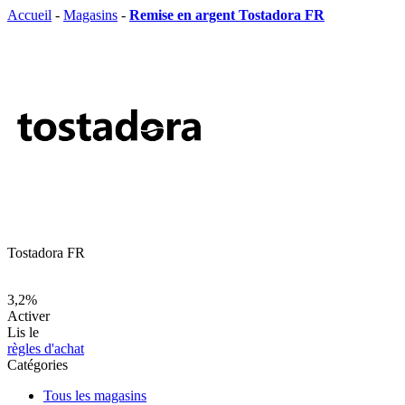
Accueil
-
Magasins
-
Remise en argent Tostadora FR
Tostadora FR
3,2%
Activer
Lis le
règles d'achat
Catégories
Tous les magasins