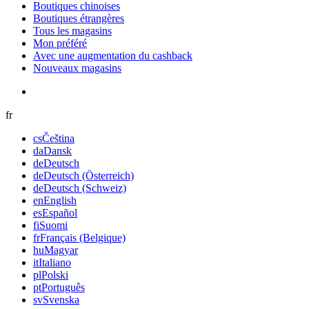
Boutiques chinoises
Boutiques étrangères
Tous les magasins
Mon préféré
Avec une augmentation du cashback
Nouveaux magasins
fr
cs
Čeština
da
Dansk
de
Deutsch
de
Deutsch (Österreich)
de
Deutsch (Schweiz)
en
English
es
Español
fi
Suomi
fr
Français (Belgique)
hu
Magyar
it
Italiano
pl
Polski
pt
Português
sv
Svenska