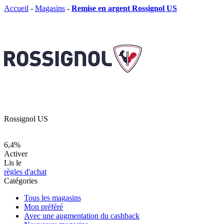
Accueil
-
Magasins
-
Remise en argent Rossignol US
Rossignol US
6,4%
Activer
Lis le
règles d'achat
Catégories
Tous les magasins
Mon préféré
Avec une augmentation du cashback