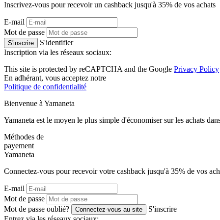
Inscrivez-vous pour recevoir un cashback jusqu'à
35%
de vos achats
E-mail
Mot de passe
S'identifier
S'inscrire
Inscription via les réseaux sociaux:
This site is protected by reCAPTCHA and the Google
Privacy Policy
En adhérant, vous acceptez notre
Politique de confidentialité
Bienvenue à
Ya
maneta
Yamaneta est le moyen le plus simple d'économiser sur les achats dans
Méthodes de
payement
Ya
maneta
Connectez-vous pour recevoir votre cashback jusqu'à
35%
de vos ach
E-mail
Mot de passe
Mot de passe oublié?
S'inscrire
Connectez-vous au site
Entrez via les réseaux sociaux: