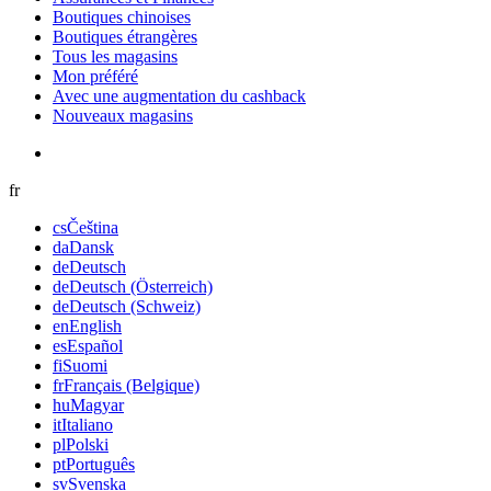
Boutiques chinoises
Boutiques étrangères
Tous les magasins
Mon préféré
Avec une augmentation du cashback
Nouveaux magasins
fr
cs
Čeština
da
Dansk
de
Deutsch
de
Deutsch (Österreich)
de
Deutsch (Schweiz)
en
English
es
Español
fi
Suomi
fr
Français (Belgique)
hu
Magyar
it
Italiano
pl
Polski
pt
Português
sv
Svenska