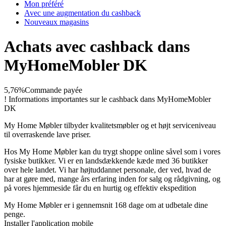
Mon préféré
Avec une augmentation du cashback
Nouveaux magasins
Achats avec cashback dans
MyHomeMobler DK
5,76%
Commande payée
!
Informations importantes sur le cashback dans MyHomeMobler
DK
My Home Møbler tilbyder kvalitetsmøbler og et højt serviceniveau
til overraskende lave priser.
Hos My Home Møbler kan du trygt shoppe online såvel som i vores
fysiske butikker. Vi er en landsdækkende kæde med 36 butikker
over hele landet. Vi har højtuddannet personale, der ved, hvad de
har at gøre med, mange års erfaring inden for salg og rådgivning, og
på vores hjemmeside får du en hurtig og effektiv ekspedition
My Home Møbler er i gennemsnit 168 dage om at udbetale dine
penge.
Installer l'application mobile