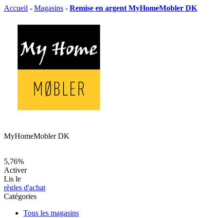
Accueil
-
Magasins
-
Remise en argent MyHomeMobler DK
MyHomeMobler DK
5,76%
Activer
Lis le
règles d'achat
Catégories
Tous les magasins