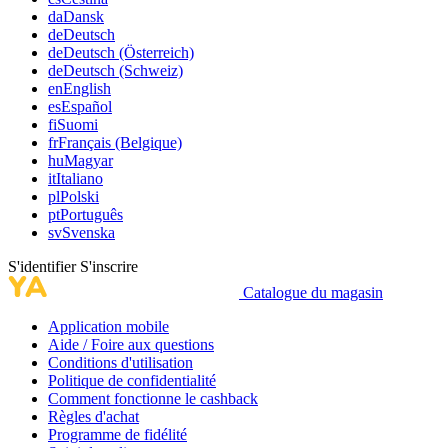
da
Dansk
de
Deutsch
de
Deutsch (Österreich)
de
Deutsch (Schweiz)
en
English
es
Español
fi
Suomi
fr
Français (Belgique)
hu
Magyar
it
Italiano
pl
Polski
pt
Português
sv
Svenska
S'identifier
S'inscrire
Catalogue du magasin
Application mobile
Aide / Foire aux questions
Conditions d'utilisation
Politique de confidentialité
Comment fonctionne le cashback
Règles d'achat
Programme de fidélité