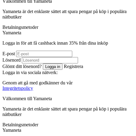
Välkommen till
Ya
maneta
Yamaneta är det enklaste sättet att spara pengar på köp i populära
nätbutiker
Betalningsmetoder
Ya
maneta
Logga in för att få cashback innan
35%
från dina inköp
E-post
Lösenord
Glömt ditt lösenord?
Registrera
Logga in
Logga in via sociala nätverk:
Genom att gå med godkänner du vår
Integritetspolicy
Välkommen till
Ya
maneta
Yamaneta är det enklaste sättet att spara pengar på köp i populära
nätbutiker
Betalningsmetoder
Ya
maneta