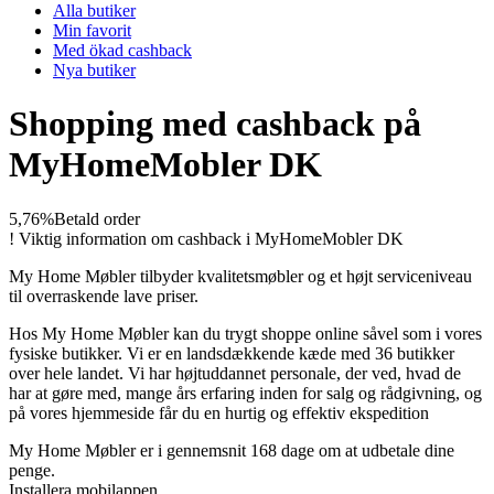
Alla butiker
Min favorit
Med ökad cashback
Nya butiker
Shopping med cashback på
MyHomeMobler DK
5,76%
Betald order
!
Viktig information om cashback i MyHomeMobler DK
My Home Møbler tilbyder kvalitetsmøbler og et højt serviceniveau
til overraskende lave priser.
Hos My Home Møbler kan du trygt shoppe online såvel som i vores
fysiske butikker. Vi er en landsdækkende kæde med 36 butikker
over hele landet. Vi har højtuddannet personale, der ved, hvad de
har at gøre med, mange års erfaring inden for salg og rådgivning, og
på vores hjemmeside får du en hurtig og effektiv ekspedition
My Home Møbler er i gennemsnit 168 dage om at udbetale dine
penge.
Installera mobilappen