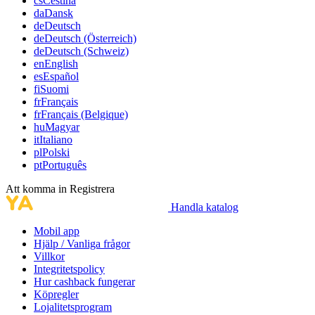
cs
Čeština
da
Dansk
de
Deutsch
de
Deutsch (Österreich)
de
Deutsch (Schweiz)
en
English
es
Español
fi
Suomi
fr
Français
fr
Français (Belgique)
hu
Magyar
it
Italiano
pl
Polski
pt
Português
Att komma in
Registrera
Handla katalog
Mobil app
Hjälp / Vanliga frågor
Villkor
Integritetspolicy
Hur cashback fungerar
Köpregler
Lojalitetsprogram