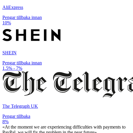
AliExpress
Pengar tillbaka innan
10%
SHEIN
Pengar tillbaka innan
1.5% - 7%
The Telegraph UK
Pengar tillbaka
8%
«At the moment we are experiencing difficulties with payments to
PayPal, we will fix the problem in the near future»