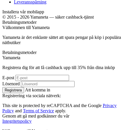
Leveransspårning
Installera vår mobilapp
© 2015 - 2026 Yamaneta —
säker cashback-tjänst
Betalningsmetoder
Välkommen till
Ya
maneta
Yamaneta är det enklaste sättet att spara pengar på köp i populära
nätbutiker
Betalningsmetoder
Ya
maneta
Registrera dig för att få cashback upp till
35%
från dina inköp
E-post
Lösenord
Att komma in
Registrera
Registrering via sociala nätverk:
This site is protected by reCAPTCHA and the Google
Privacy
Policy
and
Terms of Service
apply.
Genom att gå med godkänner du vår
Integritetspolicy