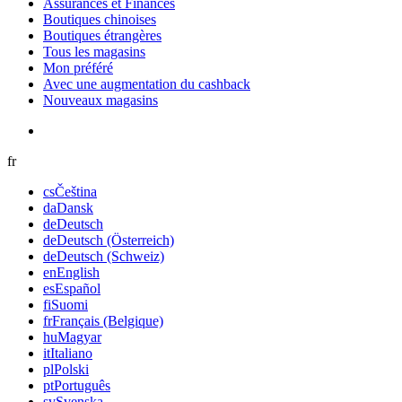
Assurances et Finances
Boutiques chinoises
Boutiques étrangères
Tous les magasins
Mon préféré
Avec une augmentation du cashback
Nouveaux magasins
fr
cs
Čeština
da
Dansk
de
Deutsch
de
Deutsch (Österreich)
de
Deutsch (Schweiz)
en
English
es
Español
fi
Suomi
fr
Français (Belgique)
hu
Magyar
it
Italiano
pl
Polski
pt
Português
sv
Svenska