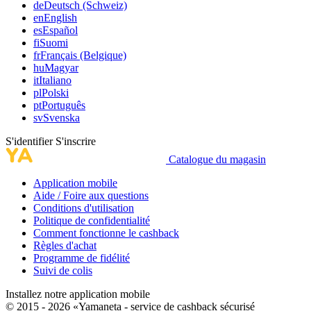
de
Deutsch (Schweiz)
en
English
es
Español
fi
Suomi
fr
Français (Belgique)
hu
Magyar
it
Italiano
pl
Polski
pt
Português
sv
Svenska
S'identifier
S'inscrire
Catalogue du magasin
Application mobile
Aide / Foire aux questions
Conditions d'utilisation
Politique de confidentialité
Comment fonctionne le cashback
Règles d'achat
Programme de fidélité
Suivi de colis
Installez notre application mobile
© 2015 - 2026 «Yamaneta -
service de cashback sécurisé