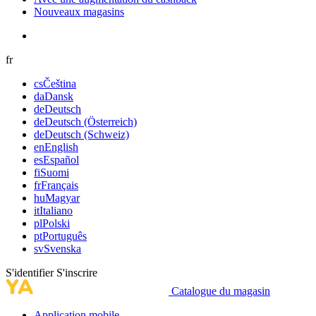
Nouveaux magasins
fr
cs
Čeština
da
Dansk
de
Deutsch
de
Deutsch (Österreich)
de
Deutsch (Schweiz)
en
English
es
Español
fi
Suomi
fr
Français
hu
Magyar
it
Italiano
pl
Polski
pt
Português
sv
Svenska
S'identifier
S'inscrire
Catalogue du magasin
Application mobile