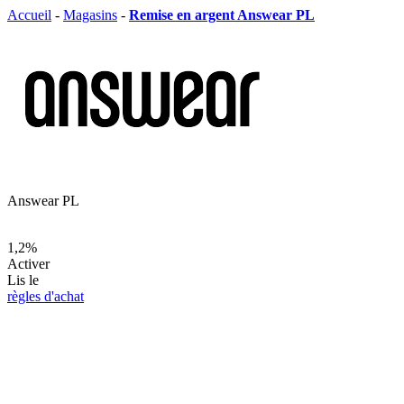
Accueil
-
Magasins
-
Remise en argent Answear PL
Answear PL
1,2%
Activer
Lis le
règles d'achat