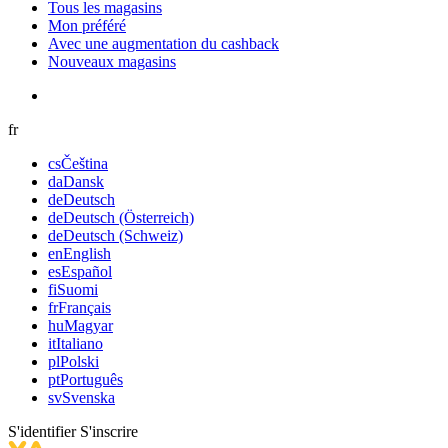
Tous les magasins
Mon préféré
Avec une augmentation du cashback
Nouveaux magasins
fr
cs
Čeština
da
Dansk
de
Deutsch
de
Deutsch (Österreich)
de
Deutsch (Schweiz)
en
English
es
Español
fi
Suomi
fr
Français
hu
Magyar
it
Italiano
pl
Polski
pt
Português
sv
Svenska
S'identifier
S'inscrire