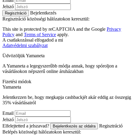
Email
Jelszó
Bejelentkezés
Regisztráció
Regisztráció közösségi hálózatokon keresztül:
This site is protected by reCAPTCHA and the Google
Privacy
Policy
and
Terms of Service
apply.
A csatlakozással elfogadod a mi
Adatvédelmi szabályzat
Üdvözöljük
Ya
maneta
A Yamaneta a legegyszerűbb módja annak, hogy spóroljon a
vásárlásokon népszerű online áruházakban
Fizetési módok
Ya
maneta
Jelentkezzen be, hogy megkapja cashbackjét akár eddig az összegig
35%
vásárlásairól
Email
Jelszó
Elfelejtetted a jelszavad?
Regisztráció
Bejelentkezés az oldalra
Belépés közösségi hálózatokon keresztül: