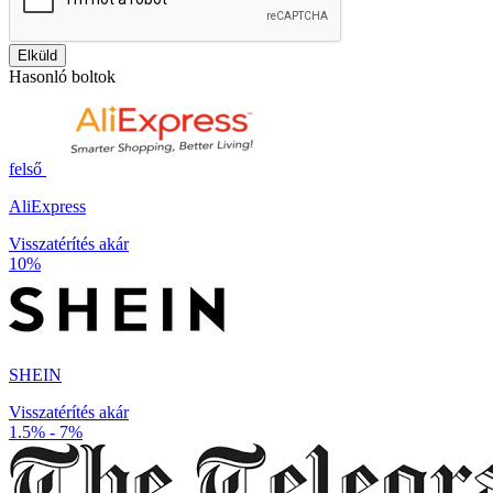
Elküld
Hasonló boltok
felső
AliExpress
Visszatérítés akár
10%
SHEIN
Visszatérítés akár
1.5% - 7%