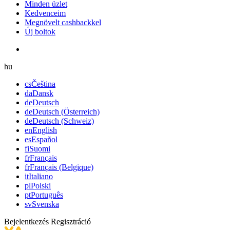
Minden üzlet
Kedvenceim
Megnövelt cashbackkel
Új boltok
hu
cs
Čeština
da
Dansk
de
Deutsch
de
Deutsch (Österreich)
de
Deutsch (Schweiz)
en
English
es
Español
fi
Suomi
fr
Français
fr
Français (Belgique)
it
Italiano
pl
Polski
pt
Português
sv
Svenska
Bejelentkezés
Regisztráció