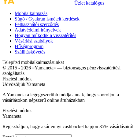
Üzlet katalógus
Mobilalkalmazás
Súgó / Gyakran ismételt kérdések
Felhasználói szerződés
Adatvédelmi irányelvek
Hogyan működik a visszatérítés
Vásárlási szabályok
Hűségprogram
Szállításkövetés
Telepítsd mobilalkalmazásunkat
© 2015 - 2026 «Yamaneta» —
biztonságos pénzvisszatérítési
szolgáltatás
Fizetési módok
Üdvözöljük
Ya
maneta
A Yamaneta a legegyszerűbb módja annak, hogy spóroljon a
vásárlásokon népszerű online áruházakban
Fizetési módok
Ya
maneta
Regisztráljon, hogy akár ennyi cashbacket kapjon
35%
vásárlásairól