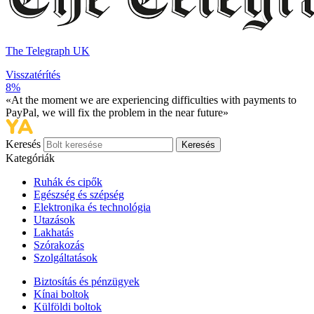
The Telegraph UK
Visszatérítés
8%
«At the moment we are experiencing difficulties with payments to
PayPal, we will fix the problem in the near future»
Keresés
Keresés
Kategóriák
Ruhák és cipők
Egészség és szépség
Elektronika és technológia
Utazások
Lakhatás
Szórakozás
Szolgáltatások
Biztosítás és pénzügyek
Kínai boltok
Külföldi boltok