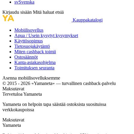
sv
Svenska
Kirjaudu sisään
Mitä haluat etsiä
Kauppakatalogi
Mobiilisovellus
Apua / Usein kysytyt kysymykset
Käyttösopimus
Tietosuojakäytäntö
Miten cashback toimii
Ostosäännöt
Kanta-asiakasohjelma
Toimituksen seuranta
Asenna mobiilisovelluksemme
© 2015 - 2026 «Yamaneta» —
turvallinen cashback-palvelu
Maksutavat
Tervetuloa
Ya
maneta
Yamaneta on helpoin tapa säästää ostoksista suosituissa
verkkokaupoissa
Maksutavat
Ya
maneta