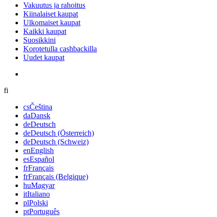
Vakuutus ja rahoitus
Kiinalaiset kaupat
Ulkomaiset kaupat
Kaikki kaupat
Suosikkini
Korotetulla cashbackilla
Uudet kaupat
fi
cs
Čeština
da
Dansk
de
Deutsch
de
Deutsch (Österreich)
de
Deutsch (Schweiz)
en
English
es
Español
fr
Français
fr
Français (Belgique)
hu
Magyar
it
Italiano
pl
Polski
pt
Português