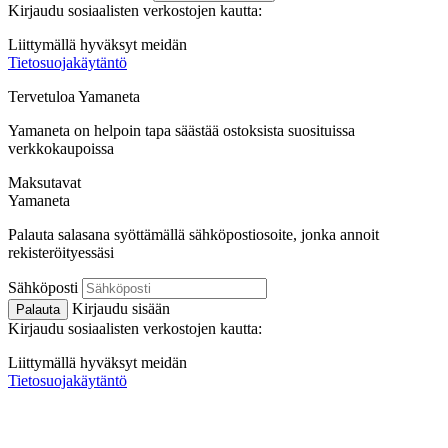
Kirjaudu sosiaalisten verkostojen kautta:
Liittymällä hyväksyt meidän
Tietosuojakäytäntö
Tervetuloa
Ya
maneta
Yamaneta on helpoin tapa säästää ostoksista suosituissa
verkkokaupoissa
Maksutavat
Ya
maneta
Palauta salasana syöttämällä sähköpostiosoite, jonka annoit
rekisteröityessäsi
Sähköposti
Kirjaudu sisään
Palauta
Kirjaudu sosiaalisten verkostojen kautta:
Liittymällä hyväksyt meidän
Tietosuojakäytäntö