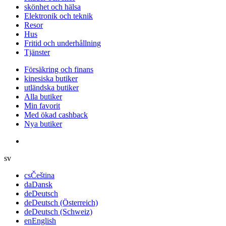
skönhet och hälsa
Elektronik och teknik
Resor
Hus
Fritid och underhållning
Tjänster
Försäkring och finans
kinesiska butiker
utländska butiker
Alla butiker
Min favorit
Med ökad cashback
Nya butiker
sv
cs
Čeština
da
Dansk
de
Deutsch
de
Deutsch (Österreich)
de
Deutsch (Schweiz)
en
English