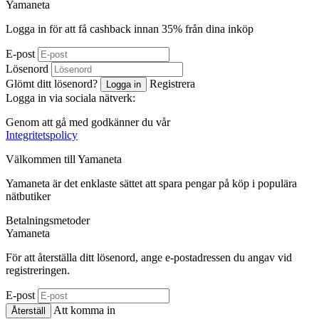
Ya
maneta
Logga in för att få cashback innan
35%
från dina inköp
E-post
Lösenord
Glömt ditt lösenord?
Registrera
Logga in
Logga in via sociala nätverk:
Genom att gå med godkänner du vår
Integritetspolicy
Välkommen till
Ya
maneta
Yamaneta är det enklaste sättet att spara pengar på köp i populära
nätbutiker
Betalningsmetoder
Ya
maneta
För att återställa ditt lösenord, ange e-postadressen du angav vid
registreringen.
E-post
Att komma in
Återställ