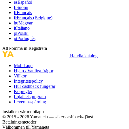
es
Español
fi
Suomi
fr
Français
fr
Français (Belgique)
hu
Magyar
it
Italiano
pl
Polski
pt
Português
Att komma in
Registrera
Handla katalog
Mobil app
Hjälp / Vanliga frågor
Villkor
Integritetspolicy
Hur cashback fungerar
Köpregler
Lojalitetsprogram
Leveransspårning
Installera vår mobilapp
© 2015 - 2026 Yamaneta —
säker cashback-tjänst
Betalningsmetoder
Välkommen till
Ya
maneta