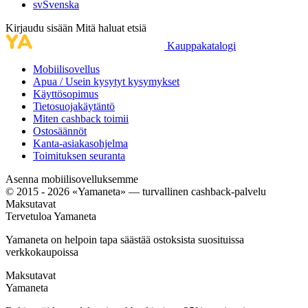
sv
Svenska
Kirjaudu sisään
Mitä haluat etsiä
Kauppakatalogi
Mobiilisovellus
Apua / Usein kysytyt kysymykset
Käyttösopimus
Tietosuojakäytäntö
Miten cashback toimii
Ostosäännöt
Kanta-asiakasohjelma
Toimituksen seuranta
Asenna mobiilisovelluksemme
© 2015 - 2026 «Yamaneta» —
turvallinen cashback-palvelu
Maksutavat
Tervetuloa
Ya
maneta
Yamaneta on helpoin tapa säästää ostoksista suosituissa
verkkokaupoissa
Maksutavat
Ya
maneta