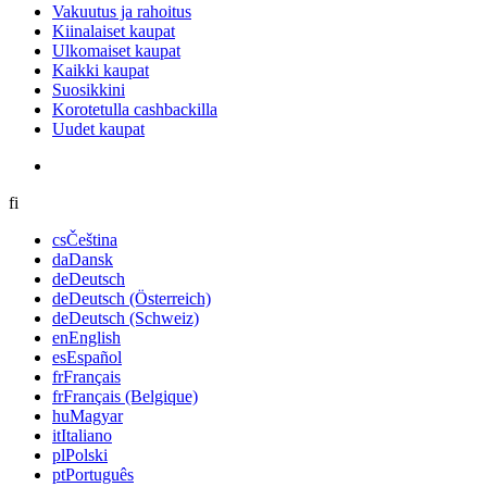
Vakuutus ja rahoitus
Kiinalaiset kaupat
Ulkomaiset kaupat
Kaikki kaupat
Suosikkini
Korotetulla cashbackilla
Uudet kaupat
fi
cs
Čeština
da
Dansk
de
Deutsch
de
Deutsch (Österreich)
de
Deutsch (Schweiz)
en
English
es
Español
fr
Français
fr
Français (Belgique)
hu
Magyar
it
Italiano
pl
Polski
pt
Português