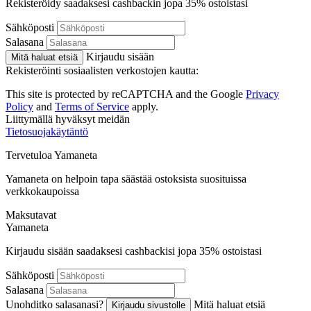
Rekisteröidy saadaksesi cashbackin jopa
35%
ostoistasi
Sähköposti
Salasana
Kirjaudu sisään
Mitä haluat etsiä
Rekisteröinti sosiaalisten verkostojen kautta:
This site is protected by reCAPTCHA and the Google
Privacy
Policy
and
Terms of Service
apply.
Liittymällä hyväksyt meidän
Tietosuojakäytäntö
Tervetuloa
Ya
maneta
Yamaneta on helpoin tapa säästää ostoksista suosituissa
verkkokaupoissa
Maksutavat
Ya
maneta
Kirjaudu sisään saadaksesi cashbackisi jopa
35%
ostoistasi
Sähköposti
Salasana
Unohditko salasanasi?
Mitä haluat etsiä
Kirjaudu sivustolle