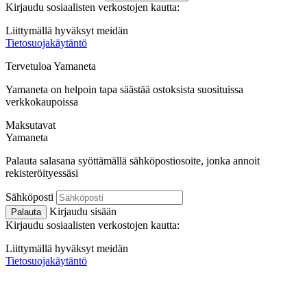
Kirjaudu sosiaalisten verkostojen kautta:
Liittymällä hyväksyt meidän
Tietosuojakäytäntö
Tervetuloa
Ya
maneta
Yamaneta on helpoin tapa säästää ostoksista suosituissa
verkkokaupoissa
Maksutavat
Ya
maneta
Palauta salasana syöttämällä sähköpostiosoite, jonka annoit
rekisteröityessäsi
Sähköposti
Kirjaudu sisään
Palauta
Kirjaudu sosiaalisten verkostojen kautta:
Liittymällä hyväksyt meidän
Tietosuojakäytäntö