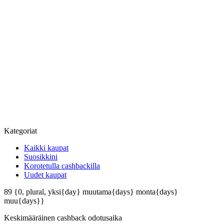
Kategoriat
Kaikki kaupat
Suosikkini
Korotetulla cashbackilla
Uudet kaupat
89
{0, plural, yksi{day} muutama{days} monta{days}
muu{days}}
Keskimääräinen
cashback odotusaika