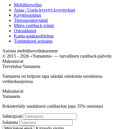
Mobiilisovellus
Apua / Usein kysytyt kysymykset
Käyttösopimus
Tietosuojakäytäntö
Miten cashback toimii
Ostosäännöt
Kanta-asiakasohjelma
Toimituksen seuranta
Asenna mobiilisovelluksemme
© 2015 - 2026 «Yamaneta» —
turvallinen cashback-palvelu
Maksutavat
Tervetuloa
Ya
maneta
Yamaneta on helpoin tapa säästää ostoksista suosituissa
verkkokaupoissa
Maksutavat
Ya
maneta
Rekisteröidy saadaksesi cashbackin jopa
35%
ostoistasi
Sähköposti
Salasana
Kirjaudu sisään
Mitä haluat etsiä