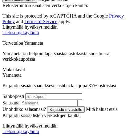
Rekisteröinti sosiaalisten verkostojen kautta:
This site is protected by reCAPTCHA and the Google
Privacy
Policy
and
Terms of Service
apply.
Liittymällä hyväksyt meidän
Tietosuojakäytäntö
Tervetuloa
Ya
maneta
Yamaneta on helpoin tapa säästää ostoksista suosituissa
verkkokaupoissa
Maksutavat
Ya
maneta
Kirjaudu sisään saadaksesi cashbackisi jopa
35%
ostoistasi
Sähköposti
Salasana
Unohditko salasanasi?
Mitä haluat etsiä
Kirjaudu sivustolle
Kirjaudu sosiaalisten verkostojen kautta:
Liittymällä hyväksyt meidän
Tietosuojakäytäntö