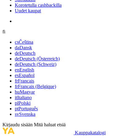
Korotetulla cashbackilla
Uudet kaupat
fi
cs
Čeština
da
Dansk
de
Deutsch
de
Deutsch (Österreich)
de
Deutsch (Schweiz)
en
English
es
Español
fr
Français
fr
Français (Belgique)
hu
Magyar
it
Italiano
pl
Polski
pt
Português
sv
Svenska
Kirjaudu sisään
Mitä haluat etsiä
Kauppakatalogi