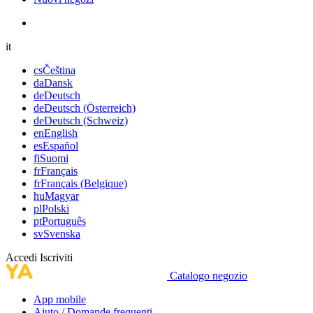
it
cs
Čeština
da
Dansk
de
Deutsch
de
Deutsch (Österreich)
de
Deutsch (Schweiz)
en
English
es
Español
fi
Suomi
fr
Français
fr
Français (Belgique)
hu
Magyar
pl
Polski
pt
Português
sv
Svenska
Accedi
Iscriviti
Catalogo negozio
App mobile
Aiuto / Domande frequenti