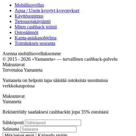
Mobiilisovellus
Apua / Usein kysytyt kysymykset
Käyttösopimus
Tietosuojakäytäntö
Miten cashback toimii
Ostosäännöt
Kanta-asiakasohjelma
Toimituksen seuranta
Asenna mobiilisovelluksemme
© 2015 - 2026 «Yamaneta» —
turvallinen cashback-palvelu
Maksutavat
Tervetuloa
Ya
maneta
Yamaneta on helpoin tapa säästää ostoksista suosituissa
verkkokaupoissa
Maksutavat
Ya
maneta
Rekisteröidy saadaksesi cashbackin jopa
35%
ostoistasi
Sähköposti
Salasana
Kirjaudu sisään
Mitä haluat etsiä