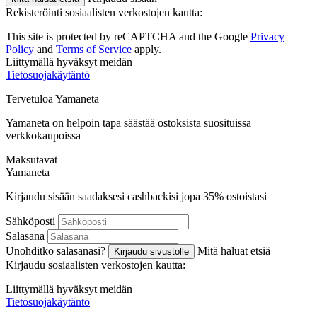
Rekisteröinti sosiaalisten verkostojen kautta:
This site is protected by reCAPTCHA and the Google
Privacy
Policy
and
Terms of Service
apply.
Liittymällä hyväksyt meidän
Tietosuojakäytäntö
Tervetuloa
Ya
maneta
Yamaneta on helpoin tapa säästää ostoksista suosituissa
verkkokaupoissa
Maksutavat
Ya
maneta
Kirjaudu sisään saadaksesi cashbackisi jopa
35%
ostoistasi
Sähköposti
Salasana
Unohditko salasanasi?
Mitä haluat etsiä
Kirjaudu sivustolle
Kirjaudu sosiaalisten verkostojen kautta:
Liittymällä hyväksyt meidän
Tietosuojakäytäntö