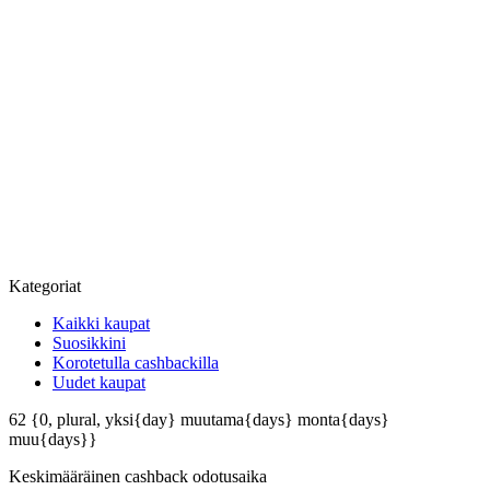
Kategoriat
Kaikki kaupat
Suosikkini
Korotetulla cashbackilla
Uudet kaupat
62
{0, plural, yksi{day} muutama{days} monta{days}
muu{days}}
Keskimääräinen
cashback odotusaika