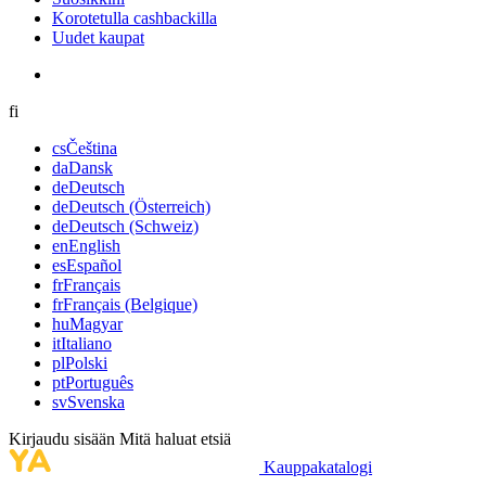
Korotetulla cashbackilla
Uudet kaupat
fi
cs
Čeština
da
Dansk
de
Deutsch
de
Deutsch (Österreich)
de
Deutsch (Schweiz)
en
English
es
Español
fr
Français
fr
Français (Belgique)
hu
Magyar
it
Italiano
pl
Polski
pt
Português
sv
Svenska
Kirjaudu sisään
Mitä haluat etsiä
Kauppakatalogi