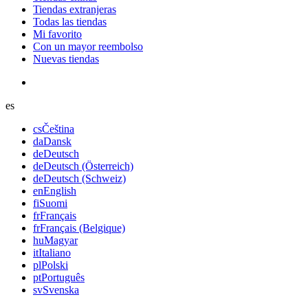
Tiendas extranjeras
Todas las tiendas
Mi favorito
Con un mayor reembolso
Nuevas tiendas
es
cs
Čeština
da
Dansk
de
Deutsch
de
Deutsch (Österreich)
de
Deutsch (Schweiz)
en
English
fi
Suomi
fr
Français
fr
Français (Belgique)
hu
Magyar
it
Italiano
pl
Polski
pt
Português
sv
Svenska