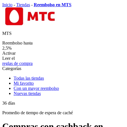
Inicio
-
Tiendas
-
Reembolso en MTS
MTS
Reembolso hasta
2,5%
Activar
Leer el
reglas de compra
Categorías
Todas las tiendas
Mi favorito
Con un mayor reembolso
Nuevas tiendas
36
días
Promedio de
tiempo de espera de caché
Compras con cashback en