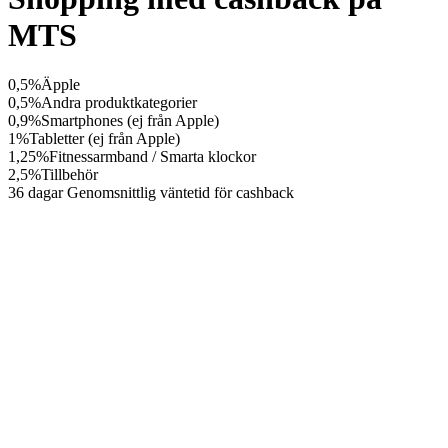
MTS
0,5%
Äpple
0,5%
Andra produktkategorier
0,9%
Smartphones (ej från Apple)
1%
Tabletter (ej från Apple)
1,25%
Fitnessarmband / Smarta klockor
2,5%
Tillbehör
36 dagar
Genomsnittlig väntetid för cashback