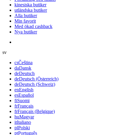
kinesiska butiker
utländska butiker
Alla butiker
Min favorit
Med ökad cashback
Nya butiker
sv
cs
Čeština
da
Dansk
de
Deutsch
de
Deutsch (Österreich)
de
Deutsch (Schweiz)
en
English
es
Español
fi
Suomi
fr
Français
fr
Français (Belgique)
hu
Magyar
it
Italiano
pl
Polski
pt
Português