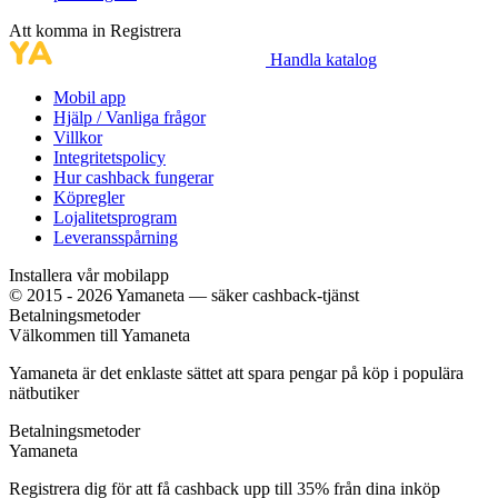
Att komma in
Registrera
Handla katalog
Mobil app
Hjälp / Vanliga frågor
Villkor
Integritetspolicy
Hur cashback fungerar
Köpregler
Lojalitetsprogram
Leveransspårning
Installera vår mobilapp
© 2015 - 2026 Yamaneta —
säker cashback-tjänst
Betalningsmetoder
Välkommen till
Ya
maneta
Yamaneta är det enklaste sättet att spara pengar på köp i populära
nätbutiker
Betalningsmetoder
Ya
maneta
Registrera dig för att få cashback upp till
35%
från dina inköp