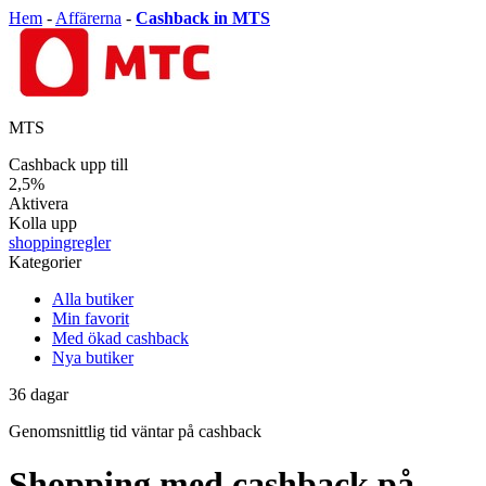
Hem
-
Affärerna
-
Cashback in MTS
MTS
Cashback upp till
2,5%
Aktivera
Kolla upp
shoppingregler
Kategorier
Alla butiker
Min favorit
Med ökad cashback
Nya butiker
36
dagar
Genomsnittlig tid
väntar på cashback
Shopping med cashback på