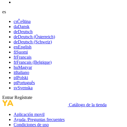
es
cs
Čeština
da
Dansk
de
Deutsch
de
Deutsch (Österreich)
de
Deutsch (Schweiz)
en
English
fi
Suomi
fr
Français
fr
Français (Belgique)
hu
Magyar
it
Italiano
pl
Polski
pt
Português
sv
Svenska
Entrar
Regístrate
Catálogo de la tienda
Aplicación movil
Ayuda /Preguntas frecuentes
Condiciones de uso