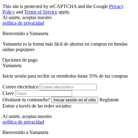
This site is protected by reCAPTCHA and the Google
Privacy
Policy
and
Terms of Service
apply.
Al unirte, aceptas nuestro
política de privacidad
Bienvenido a
Ya
maneta
Yamaneta es la forma más fácil de ahorrar en compras en tiendas
online populares
Opciones de pago
Ya
maneta
Inicie sesión para recibir su reembolso hasta
35%
de tus compras
Correo electrónico
Clave
Olvidaste tu contraseña?
Regístrate
Iniciar sesión en el sitio
Entrar a través de las redes sociales:
Al unirte, aceptas nuestro
política de privacidad
Bienvenido a
Ya
maneta