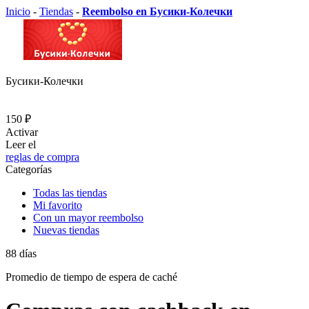
Inicio
-
Tiendas
-
Reembolso en Бусики-Колечки
Бусики-Колечки
150 ₽
Activar
Leer el
reglas de compra
Categorías
Todas las tiendas
Mi favorito
Con un mayor reembolso
Nuevas tiendas
88
días
Promedio de
tiempo de espera de caché