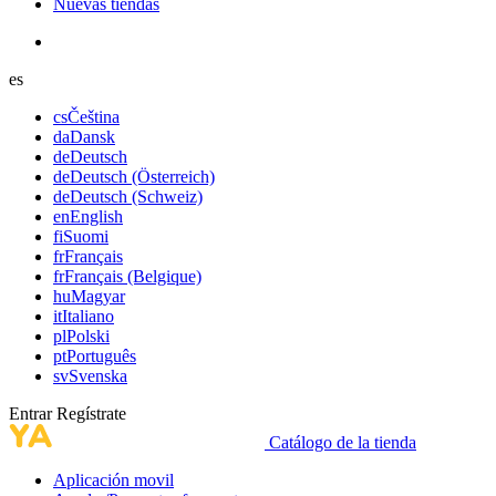
Nuevas tiendas
es
cs
Čeština
da
Dansk
de
Deutsch
de
Deutsch (Österreich)
de
Deutsch (Schweiz)
en
English
fi
Suomi
fr
Français
fr
Français (Belgique)
hu
Magyar
it
Italiano
pl
Polski
pt
Português
sv
Svenska
Entrar
Regístrate
Catálogo de la tienda
Aplicación movil