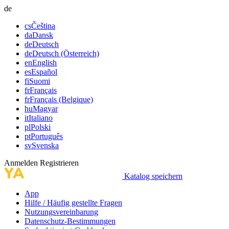
de
cs
Čeština
da
Dansk
de
Deutsch
de
Deutsch (Österreich)
en
English
es
Español
fi
Suomi
fr
Français
fr
Français (Belgique)
hu
Magyar
it
Italiano
pl
Polski
pt
Português
sv
Svenska
Anmelden
Registrieren
Katalog speichern
App
Hilfe / Häufig gestellte Fragen
Nutzungsvereinbarung
Datenschutz-Bestimmungen