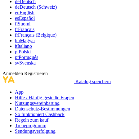
de
Deutsch
de
Deutsch (Schweiz)
en
English
es
Español
fi
Suomi
fr
Français
fr
Français (Belgique)
hu
Magyar
it
Italiano
pl
Polski
pt
Português
sv
Svenska
Anmelden
Registrieren
Katalog speichern
App
Hilfe / Häufig gestellte Fragen
Nutzungsvereinbarung
Datenschutz-Bestimmungen
So funktioniert Cashback
Regeln zum kauf
Treueprogramm
Sendungsverfolgung