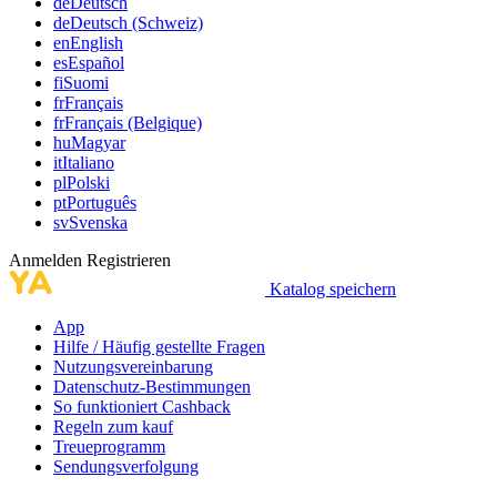
de
Deutsch
de
Deutsch (Schweiz)
en
English
es
Español
fi
Suomi
fr
Français
fr
Français (Belgique)
hu
Magyar
it
Italiano
pl
Polski
pt
Português
sv
Svenska
Anmelden
Registrieren
Katalog speichern
App
Hilfe / Häufig gestellte Fragen
Nutzungsvereinbarung
Datenschutz-Bestimmungen
So funktioniert Cashback
Regeln zum kauf
Treueprogramm
Sendungsverfolgung