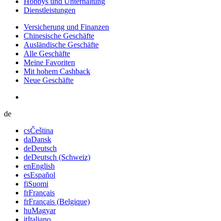
Hobbys und Unterhaltung
Dienstleistungen
Versicherung und Finanzen
Chinesische Geschäfte
Ausländische Geschäfte
Alle Geschäfte
Meine Favoriten
Mit hohem Cashback
Neue Geschäfte
de
cs
Čeština
da
Dansk
de
Deutsch
de
Deutsch (Schweiz)
en
English
es
Español
fi
Suomi
fr
Français
fr
Français (Belgique)
hu
Magyar
it
Italiano