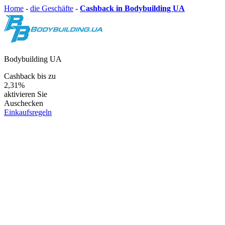
Home
-
die Geschäfte
-
Cashback in Bodybuilding UA
Bodybuilding UA
Cashback bis zu
2,31%
aktivieren Sie
Auschecken
Einkaufsregeln