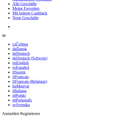
Alle Geschäfte
Meine Favoriten
Mit hohem Cashback
Neue Geschäfte
de
cs
Čeština
da
Dansk
de
Deutsch
de
Deutsch (Schweiz)
en
English
es
Español
fi
Suomi
fr
Français
fr
Français (Belgique)
hu
Magyar
it
Italiano
pl
Polski
pt
Português
sv
Svenska
Anmelden
Registrieren