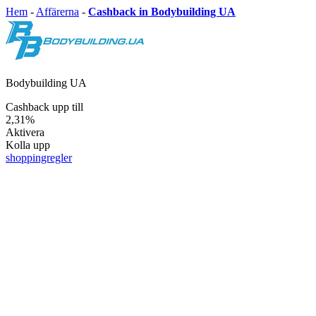
Hem
-
Affärerna
-
Cashback in Bodybuilding UA
Bodybuilding UA
Cashback upp till
2,31%
Aktivera
Kolla upp
shoppingregler