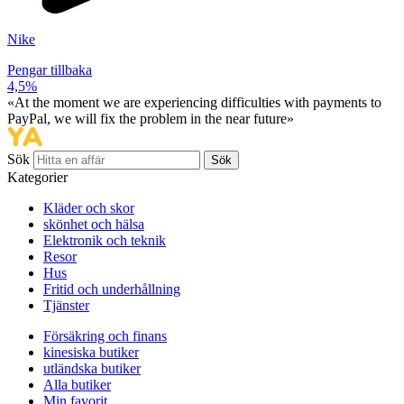
Nike
Pengar tillbaka
4,5%
«At the moment we are experiencing difficulties with payments to
PayPal, we will fix the problem in the near future»
Sök
Sök
Kategorier
Kläder och skor
skönhet och hälsa
Elektronik och teknik
Resor
Hus
Fritid och underhållning
Tjänster
Försäkring och finans
kinesiska butiker
utländska butiker
Alla butiker
Min favorit