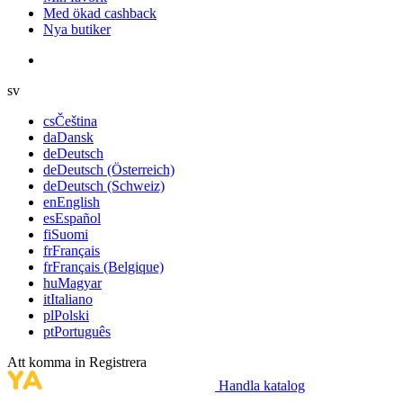
Med ökad cashback
Nya butiker
sv
cs
Čeština
da
Dansk
de
Deutsch
de
Deutsch (Österreich)
de
Deutsch (Schweiz)
en
English
es
Español
fi
Suomi
fr
Français
fr
Français (Belgique)
hu
Magyar
it
Italiano
pl
Polski
pt
Português
Att komma in
Registrera
Handla katalog