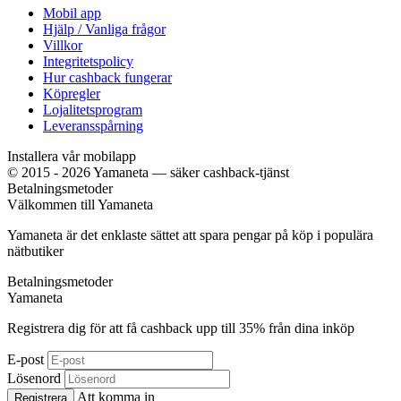
Mobil app
Hjälp / Vanliga frågor
Villkor
Integritetspolicy
Hur cashback fungerar
Köpregler
Lojalitetsprogram
Leveransspårning
Installera vår mobilapp
© 2015 - 2026 Yamaneta —
säker cashback-tjänst
Betalningsmetoder
Välkommen till
Ya
maneta
Yamaneta är det enklaste sättet att spara pengar på köp i populära
nätbutiker
Betalningsmetoder
Ya
maneta
Registrera dig för att få cashback upp till
35%
från dina inköp
E-post
Lösenord
Att komma in
Registrera