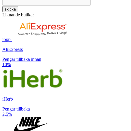
skicka
Liknande butiker
topp
AliExpress
Pengar tillbaka innan
10%
iHerb
Pengar tillbaka
2,5%