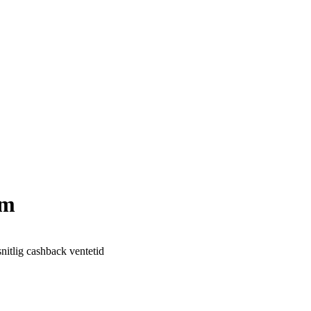
om
itlig cashback ventetid