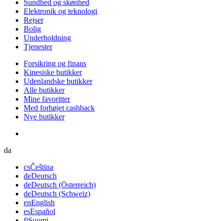
Sundhed og skønhed
Elektronik og teknologi
Rejser
Bolig
Underholdning
Tjenester
Forsikring og finans
Kinesiske butikker
Udenlandske butikker
Alle butikker
Mine favoritter
Med forhøjet cashback
Nye butikker
da
cs
Čeština
de
Deutsch
de
Deutsch (Österreich)
de
Deutsch (Schweiz)
en
English
es
Español
fi
Suomi