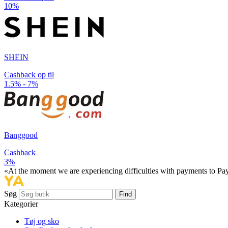
10%
SHEIN
Cashback op til
1.5% - 7%
Banggood
Cashback
3%
«At the moment we are experiencing difficulties with payments to PayP
Søg
Find
Kategorier
Tøj og sko