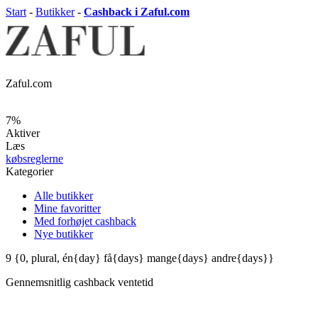
Start
-
Butikker
-
Cashback i Zaful.com
Zaful.com
7%
Aktiver
Læs
købsreglerne
Kategorier
Alle butikker
Mine favoritter
Med forhøjet cashback
Nye butikker
9
{0, plural, én{day} få{days} mange{days} andre{days}}
Gennemsnitlig
cashback ventetid