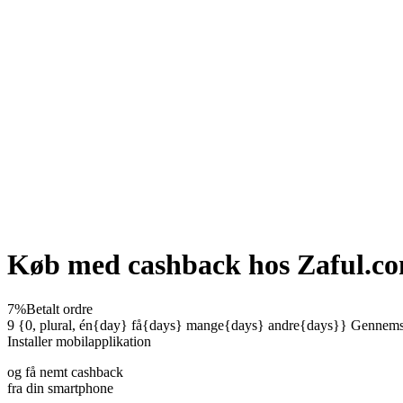
Køb med cashback hos Zaful.c
7%
Betalt ordre
9 {0, plural, én{day} få{days} mange{days} andre{days}}
Gennemsn
Installer mobilapplikation
og få nemt cashback
fra din smartphone