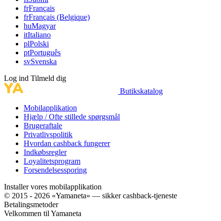
fr
Français
fr
Français (Belgique)
hu
Magyar
it
Italiano
pl
Polski
pt
Português
sv
Svenska
Log ind
Tilmeld dig
Butikskatalog
Mobilapplikation
Hjælp / Ofte stillede spørgsmål
Brugeraftale
Privatlivspolitik
Hvordan cashback fungerer
Indkøbsregler
Loyalitetsprogram
Forsendelsessporing
Installer vores mobilapplikation
© 2015 - 2026 «Yamaneta» —
sikker cashback-tjeneste
Betalingsmetoder
Velkommen til
Ya
maneta